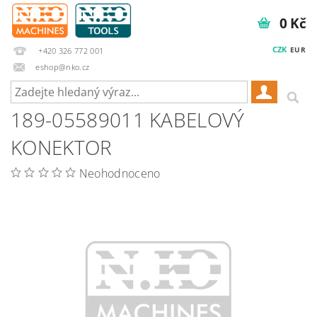
0 Kč
CZK
EUR
+420 326 772 001
eshop@nko.cz
189-05589011 KABELOVÝ
KONEKTOR
Neohodnoceno