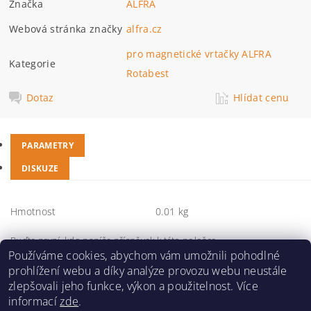
Značka
ALFRA
Webová stránka značky
alfra.cz
pro magnetické vrtačky ALFRA
Kategorie
Rotabest
Dotaz
Hlídat cenu
PARAMETRY
DISKUZE
Hmotnost
0.01 kg
Buďte první, kdo napíše příspěvek k této položce.
Používáme cookies, abychom vám umožnili pohodlné
Přidat komentář
prohlížení webu a díky analýze provozu webu neustále
zlepšovali jeho funkce, výkon a použitelnost. Více
informací
zde
.