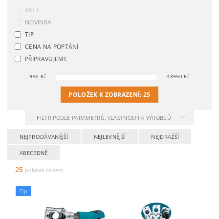
AKCE
NOVINKA
TIP
CENA NA POPTÁNÍ
PŘIPRAVUJEME
990
Kč
48990
Kč
POLOŽEK K ZOBRAZENÍ:
25
FILTR PODLE PARAMETRŮ, VLASTNOSTÍ A VÝROBCŮ
NEJPRODÁVANĚJŠÍ
NEJLEVNĚJŠÍ
NEJDRAŽŠÍ
ABECEDNĚ
25
položek celkem
Tip