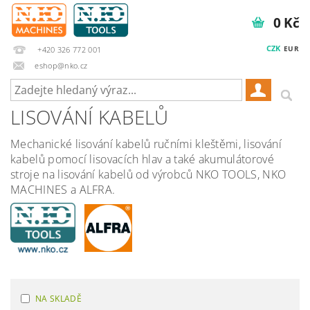
0 Kč
CZK
EUR
+420 326 772 001
eshop@nko.cz
LISOVÁNÍ KABELŮ
Mechanické lisování kabelů ručními kleštěmi, lisování
kabelů pomocí lisovacích hlav a také akumulátorové
stroje na lisování kabelů od výrobců NKO TOOLS, NKO
MACHINES a ALFRA.
NA SKLADĚ