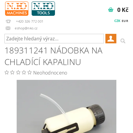
0 Kč
CZK
EUR
+420 326 772 001
eshop@nko.cz
189311241 NÁDOBKA NA
CHLADÍCÍ KAPALINU
Neohodnoceno