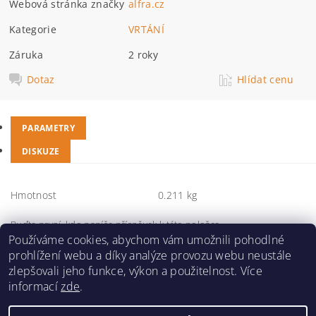
Webová stránka značky
alfra.cz
Kategorie
VRTÁNÍ
Záruka
2 roky
Dotaz
Hlídat cenu
PARAMETRY
DISKUZE
Hmotnost
0.211 kg
Buďte první, kdo napíše příspěvek k této položce.
Používáme cookies, abychom vám umožnili pohodlné
Přidat komentář
prohlížení webu a díky analýze provozu webu neustále
zlepšovali jeho funkce, výkon a použitelnost. Více
informací
zde
.