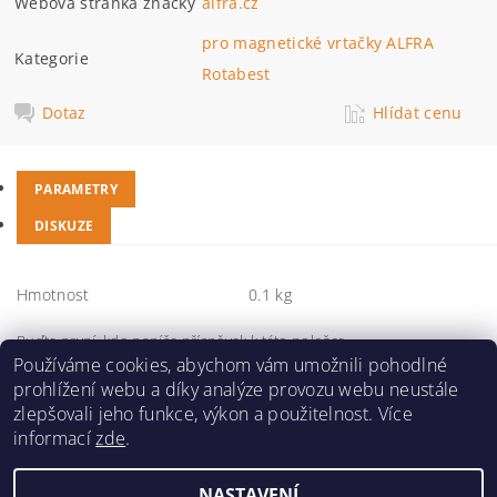
Webová stránka značky
alfra.cz
pro magnetické vrtačky ALFRA
Kategorie
Rotabest
Dotaz
Hlídat cenu
PARAMETRY
DISKUZE
Hmotnost
0.1 kg
Buďte první, kdo napíše příspěvek k této položce.
Používáme cookies, abychom vám umožnili pohodlné
Přidat komentář
prohlížení webu a díky analýze provozu webu neustále
zlepšovali jeho funkce, výkon a použitelnost. Více
informací
zde
.
NASTAVENÍ