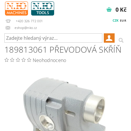
0 Kč
CZK
EUR
+420 326 772 001
eshop@nko.cz
189813061 PŘEVODOVÁ SKŘÍŇ
Neohodnoceno