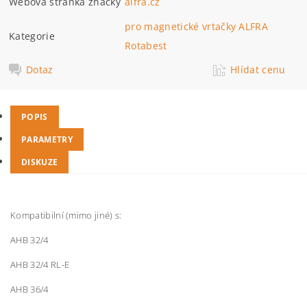
Webová stránka značky
alfra.cz
pro magnetické vrtačky ALFRA
Kategorie
Rotabest
Dotaz
Hlídat cenu
POPIS
PARAMETRY
DISKUZE
Kompatibilní (mimo jiné) s:
AHB 32/4
AHB 32/4 RL-E
AHB 36/4