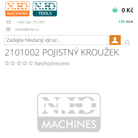
0 Kč
CZK
EUR
+420 326 772 001
eshop@nko.cz
2101002 POJISTNÝ KROUŽEK
Neohodnoceno