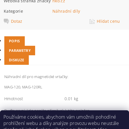
Webová stránka značky
nko.cz
Kategorie
Náhradní díly
Dotaz
Hlídat cenu
POPIS
PARAMETRY
DISKUZE
Náhradní díl pro magnetické vrtačky:
MAG-120, MAG-120RL
Hmotnost
0.01 kg
Buďte první, kdo napíše příspěvek k této položce.
Používáme cookies, abychom vám umožnili pohodlné
Přidat komentář
prohlížení webu a díky analýze provozu webu neustále