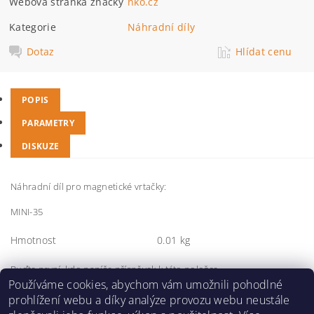
Webová stránka značky
nko.cz
Kategorie
Náhradní díly
Dotaz
Hlídat cenu
POPIS
PARAMETRY
DISKUZE
Náhradní díl pro magnetické vrtačky:
MINI-35
Hmotnost
0.01 kg
Buďte první, kdo napíše příspěvek k této položce.
Používáme cookies, abychom vám umožnili pohodlné
Přidat komentář
prohlížení webu a díky analýze provozu webu neustále