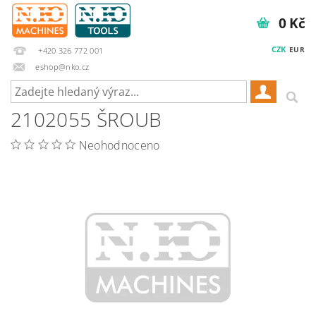
0 Kč
CZK
EUR
+420 326 772 001
eshop@nko.cz
2102055 ŠROUB
Neohodnoceno