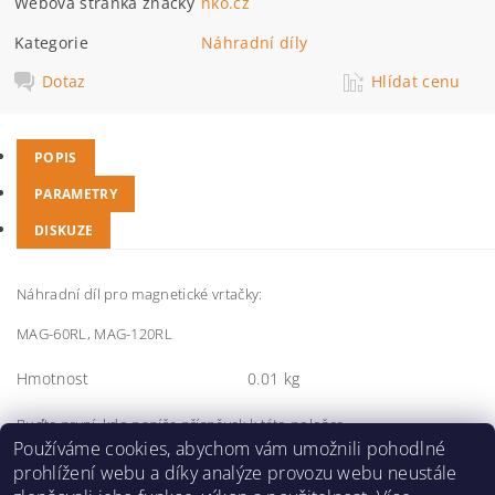
Webová stránka značky
nko.cz
Kategorie
Náhradní díly
Dotaz
Hlídat cenu
POPIS
PARAMETRY
DISKUZE
Náhradní díl pro magnetické vrtačky:
MAG-60RL, MAG-120RL
Hmotnost
0.01 kg
Buďte první, kdo napíše příspěvek k této položce.
Používáme cookies, abychom vám umožnili pohodlné
Přidat komentář
prohlížení webu a díky analýze provozu webu neustále