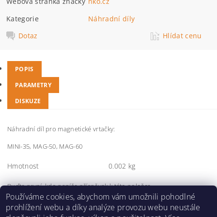
Webová stránka značky
nko.cz
Kategorie
Náhradní díly
Dotaz
Hlídat cenu
POPIS
PARAMETRY
DISKUZE
Náhradní díl pro magnetické vrtačky:
MINI-35, MAG-50, MAG-60
Hmotnost
0.002 kg
Buďte první, kdo napíše příspěvek k této položce.
Používáme cookies, abychom vám umožnili pohodlné
Přidat komentář
prohlížení webu a díky analýze provozu webu neustále