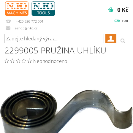
0 Kč
CZK
EUR
+420 326 772 001
eshop@nko.cz
2299005 PRUŽINA UHLÍKU
Neohodnoceno