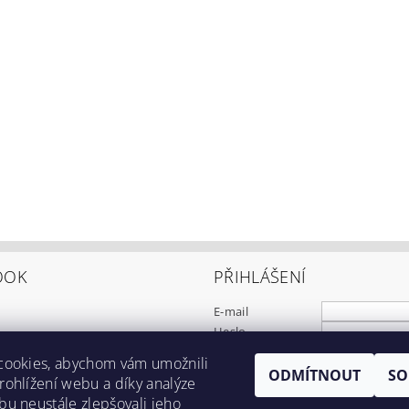
OOK
PŘIHLÁŠENÍ
E-mail
Heslo
cookies, abychom vám umožnili
ODMÍTNOUT
SO
Registrace
ohlížení webu a díky analýze
Zapomenuté heslo
u neustále zlepšovali jeho