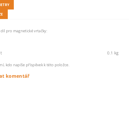
ETRY
ZE
díl pro magnetické vrtačky:
t
0.1 kg
ní, kdo napíše příspěvek k této položce.
dat komentář