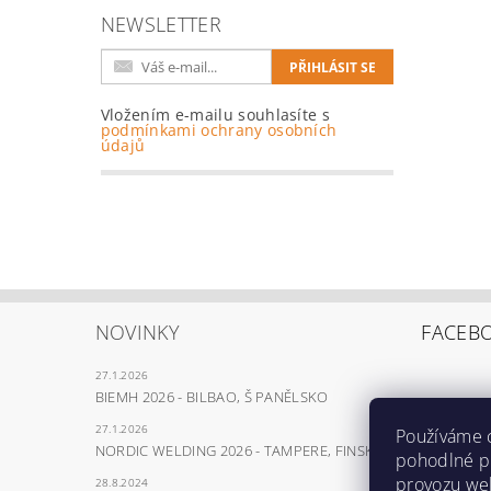
NEWSLETTER
Vložením e-mailu souhlasíte s
podmínkami ochrany osobních
údajů
NOVINKY
FACEB
27.1.2026
BIEMH 2026 - BILBAO, Š PANĚLSKO
27.1.2026
Používáme 
NORDIC WELDING 2026 - TAMPERE, FINSKO
pohodlné pr
provozu web
28.8.2024