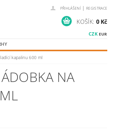
|
PŘIHLÁŠENÍ
REGISTRACE
KOŠÍK:
0 Kč
CZK
EUR
RHY
adící kapalinu 600 ml
NÁDOBKA NA
 ML