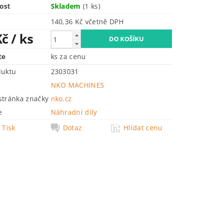
ost
Skladem
(1 ks)
140,36 Kč včetně DPH
Kč
/ ks
te
ks za cenu
duktu
2303031
NKO MACHINES
tránka značky
nko.cz
e
Náhradní díly
Tisk
Dotaz
Hlídat cenu