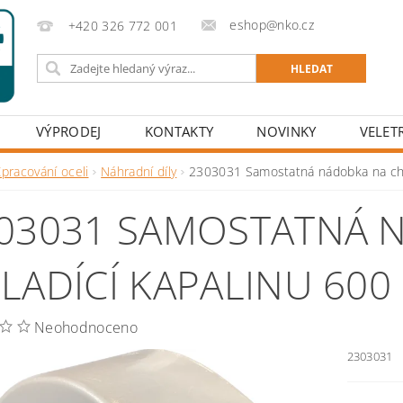
eshop@nko.cz
+420 326 772 001
VÝPRODEJ
KONTAKTY
NOVINKY
VELET
pracování oceli
Náhradní díly
2303031 Samostatná nádobka na chl
03031 SAMOSTATNÁ 
LADÍCÍ KAPALINU 600
Neohodnoceno
2303031