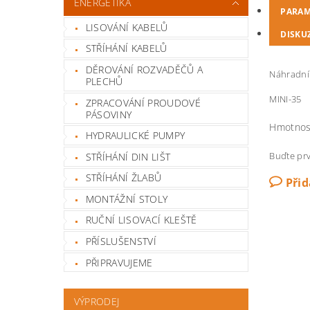
ENERGETIKA
PARAM
LISOVÁNÍ KABELŮ
DISKU
STŘÍHÁNÍ KABELŮ
DĚROVÁNÍ ROZVADĚČŮ A
Náhradní 
PLECHŮ
MINI-35
ZPRACOVÁNÍ PROUDOVÉ
PÁSOVINY
Hmotnos
HYDRAULICKÉ PUMPY
Buďte prv
STŘÍHÁNÍ DIN LIŠT
STŘÍHÁNÍ ŽLABŮ
Při
MONTÁŽNÍ STOLY
RUČNÍ LISOVACÍ KLEŠTĚ
PŘÍSLUŠENSTVÍ
PŘIPRAVUJEME
VÝPRODEJ