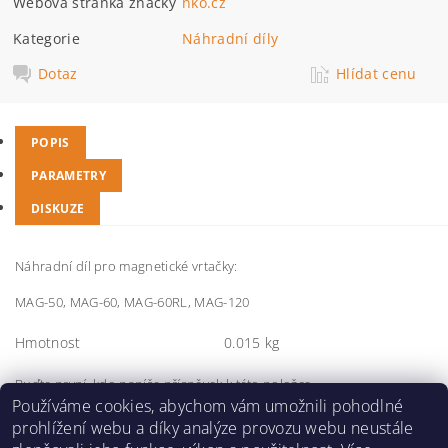
Webová stránka značky
nko.cz
Kategorie
Náhradní díly
Dotaz
Hlídat cenu
POPIS
PARAMETRY
DISKUZE
Náhradní díl pro magnetické vrtačky:
MAG-50, MAG-60, MAG-60RL, MAG-120
Hmotnost
0.015 kg
Buďte první, kdo napíše příspěvek k této položce.
Používáme cookies, abychom vám umožnili pohodlné
Přidat komentář
prohlížení webu a díky analýze provozu webu neustále