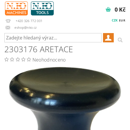
0 Kč
CZK
EUR
+420 326 772 001
eshop@nko.cz
2303176 ARETACE
Neohodnoceno