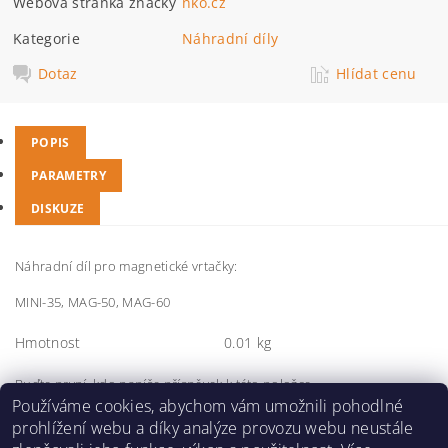
Webová stránka značky
nko.cz
Kategorie
Náhradní díly
Dotaz
Hlídat cenu
POPIS
PARAMETRY
DISKUZE
Náhradní díl pro magnetické vrtačky:
MINI-35, MAG-50, MAG-60
Hmotnost
0.01 kg
Buďte první, kdo napíše příspěvek k této položce.
Používáme cookies, abychom vám umožnili pohodlné
Přidat komentář
prohlížení webu a díky analýze provozu webu neustále