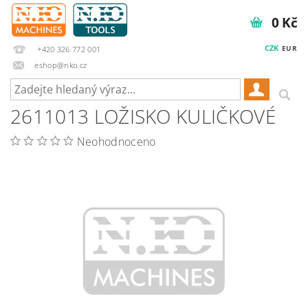
0 Kč
CZK
EUR
+420 326 772 001
eshop@nko.cz
2611013 LOŽISKO KULIČKOVÉ
Neohodnoceno