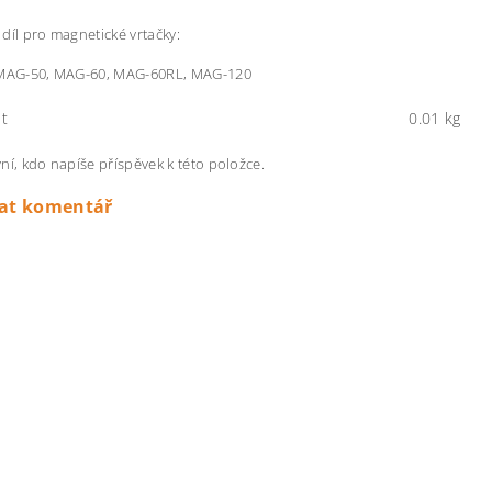
díl pro magnetické vrtačky:
 MAG-50, MAG-60, MAG-60RL, MAG-120
t
0.01 kg
ní, kdo napíše příspěvek k této položce.
dat komentář