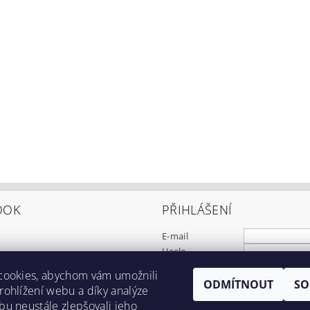
OOK
PŘIHLÁŠENÍ
E-mail
Heslo
cookies, abychom vám umožnili
ODMÍTNOUT
SO
Registrace
ohlížení webu a díky analýze
Zapomenuté heslo
u neustále zlepšovali jeho