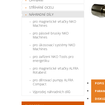
OHÝBÁNÍ
STŘÍHÁNÍ OCELI
NÁHRADNÍ DÍLY
pro magnetické vrtačky NKO
Machines
pro pásové brusky NKO
Machines
pro úkosovací systémy NKO
Machines
pro zařízení NKO Tools pro
energetiku
pro magnetické vrtačky ALFRA
Rotabest
pro děrovací pumpy ALFRA
POPIS
Compact
PARAM
Výprodej náhradních dílů
DISKU