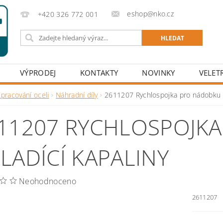
eshop@nko.cz
+420 326 772 001
VÝPRODEJ
KONTAKTY
NOVINKY
VELET
pracování oceli
Náhradní díly
2611207 Rychlospojka pro nádobku c
11207 RYCHLOSPOJK
LADÍCÍ KAPALINY
Neohodnoceno
2611207