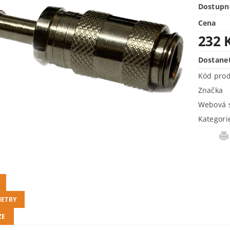
Dostupn
Cena
232 
Dostane
Kód pro
Značka
Webová s
Kategori
ETRY
ZE