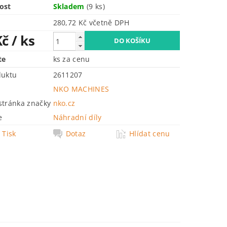
ost
Skladem
(9 ks)
280,72 Kč včetně DPH
Kč
/ ks
te
ks za cenu
duktu
2611207
NKO MACHINES
tránka značky
nko.cz
e
Náhradní díly
Tisk
Dotaz
Hlídat cenu