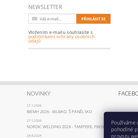
NEWSLETTER
Vložením e-mailu souhlasíte s
podmínkami ochrany osobních
údajů
NOVINKY
FACEB
27.1.2026
BIEMH 2026 - BILBAO, Š PANĚLSKO
27.1.2026
Používáme 
NORDIC WELDING 2026 - TAMPERE, FINSKO
pohodlné pr
provozu web
28.8.2024