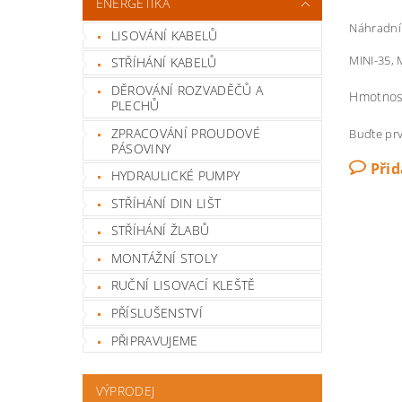
ENERGETIKA
Náhradní 
LISOVÁNÍ KABELŮ
MINI-35,
STŘÍHÁNÍ KABELŮ
DĚROVÁNÍ ROZVADĚČŮ A
Hmotnos
PLECHŮ
ZPRACOVÁNÍ PROUDOVÉ
Buďte prv
PÁSOVINY
Při
HYDRAULICKÉ PUMPY
STŘÍHÁNÍ DIN LIŠT
STŘÍHÁNÍ ŽLABŮ
MONTÁŽNÍ STOLY
RUČNÍ LISOVACÍ KLEŠTĚ
PŘÍSLUŠENSTVÍ
PŘIPRAVUJEME
VÝPRODEJ