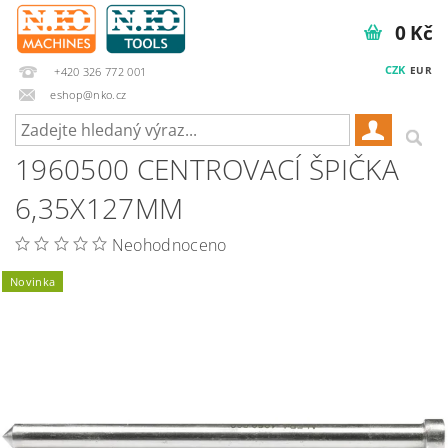
0 Kč
CZK
EUR
+420 326 772 001
eshop@nko.cz
1960500 CENTROVACÍ ŠPIČKA
6,35X127MM
Neohodnoceno
Novinka