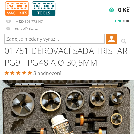
0 Kč
CZK
EUR
+420 326 772 001
eshop@nko.cz
01751 DĚROVACÍ SADA TRISTAR
PG9 - PG48 A Ø 30,5MM
3 hodnocení