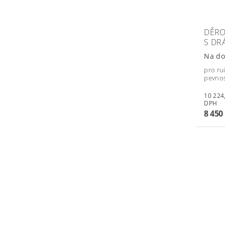
DĚRO
S DR
Na do
pro ru
pevnos
10 224,50 
DPH
8 450