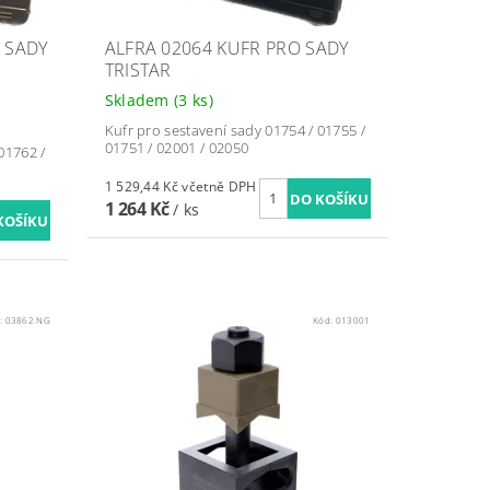
 SADY
ALFRA 02064 KUFR PRO SADY
TRISTAR
Skladem
(3 ks)
Kufr pro sestavení sady 01754 / 01755 /
01751 / 02001 / 02050
01762 /
1 529,44 Kč včetně DPH
1 264 Kč
/ ks
:
03862.NG
Kód:
013001