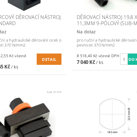
RCOVÝ DĚROVACÍ NÁSTROJ
DĚROVACÍ NÁSTROJ 19,8 
ANDARD
11,3MM 9-PÓLOVÝ (SUB-M
taz
Na dotaz
ční a hydraulické děrování oceli o
pro ruční a hydraulické děrování
ti 370 N/mm2
pevnosti 370 N/mm2
55 Kč včetně
8 518,40 Kč včetně DPH
DETAIL
7 040 Kč
/ ks
55 Kč
/ ks
Kód:
01370