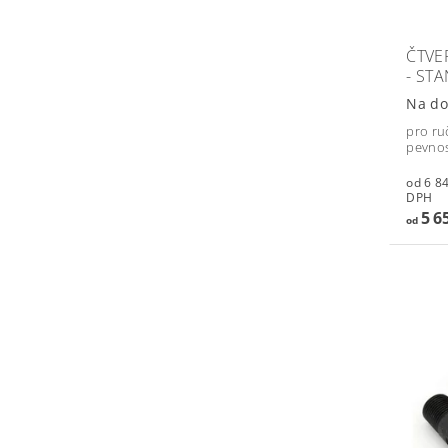
ČTVE
- ST
Na do
pro ru
pevnos
od 6 842,
DPH
5 6
od