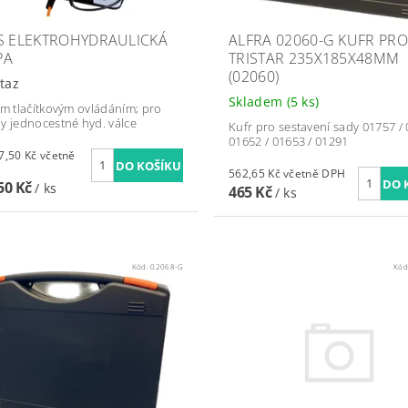
S ELEKTROHYDRAULICKÁ
ALFRA 02060-G KUFR PRO
PA
TRISTAR 235X185X48MM
(02060)
taz
Skladem
(5 ks)
ím tlačítkovým ovládáním; pro
y jednocestné hyd. válce
Kufr pro sestavení sady 01757 / 
01652 / 01653 / 01291
0 Kč včetně
562,65 Kč včetně DPH
50 Kč
/ ks
465 Kč
/ ks
Kód:
02068-G
Kód