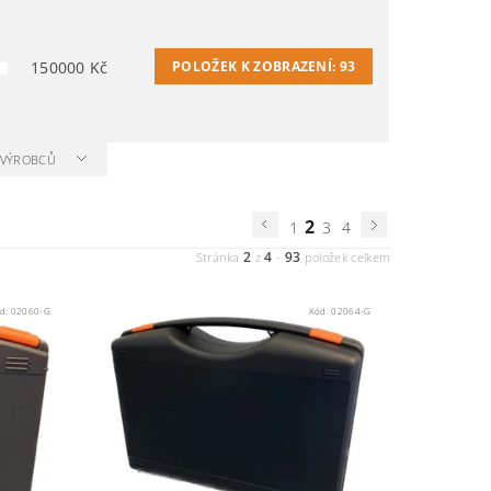
150000
Kč
POLOŽEK K ZOBRAZENÍ:
93
A VÝROBCŮ
2
1
3
4
2
4
93
Stránka
z
-
položek celkem
d:
02060-G
Kód:
02064-G