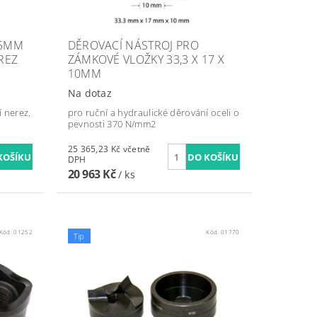
,5MM
DĚROVACÍ NÁSTROJ PRO
REZ
ZÁMKOVÉ VLOŽKY 33,3 X 17 X
10MM
Na dotaz
í nerez.
pro ruční a hydraulické děrování oceli o
pevnosti 370 N/mm2
25 365,23 Kč včetně
DPH
20 963 Kč
/ ks
Kód:
01252
Kód:
01770
Tip