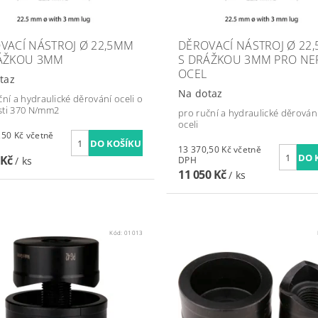
VACÍ NÁSTROJ Ø 22,5MM
DĚROVACÍ NÁSTROJ Ø 22
ÁŽKOU 3MM
S DRÁŽKOU 3MM PRO NE
OCEL
taz
Na dotaz
ční a hydraulické děrování oceli o
ti 370 N/mm2
pro ruční a hydraulické děrován
oceli
Kč včetně
13 370,50 Kč včetně
 Kč
/ ks
DPH
11 050 Kč
/ ks
Kód:
01013