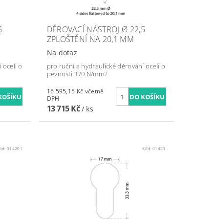
5
DĚROVACÍ NÁSTROJ Ø 22,5
ZPLOŠTĚNÍ NA 20,1 MM
Na dotaz
 oceli o
pro ruční a hydraulické děrování oceli o
pevnosti 370 N/mm2
16 595,15 Kč včetně
DPH
13 715 Kč
/ ks
ód:
014201
Kód:
01423