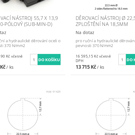
VACÍ NÁSTROJ 55,7 X 13,9
DĚROVACÍ NÁSTROJ Ø 22,
0-PÓLOVÝ (SUB-MIN-D)
ZPLOŠTĚNÍ NA 18,5MM
taz
Na dotaz
ční a hydraulické děrování oceli o
pro ruční a hydraulické děrování
ti 370 N/mm2
pevnosti 370 N/mm2
Kč včetně
16 595,15 Kč včetně
DPH
 Kč
13 715 Kč
/ ks
/ ks
Kód:
01420
K