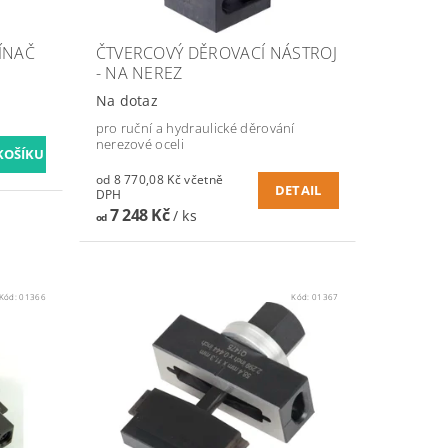
ÍNAČ
ČTVERCOVÝ DĚROVACÍ NÁSTROJ
- NA NEREZ
Na dotaz
pro ruční a hydraulické děrování
nerezové oceli
od 8 770,08 Kč včetně
DETAIL
DPH
7 248 Kč
/ ks
od
Kód:
01366
Kód:
01367