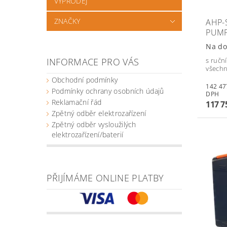
VÝPRODEJ
ZNAČKY
AHP-
PUM
Na do
s ručn
INFORMACE PRO VÁS
všechn
Obchodní podmínky
142 477,5
Podmínky ochrany osobních údajů
DPH
Reklamační řád
117 7
Zpětný odběr elektrozařízení
Zpětný odběr vysloužilých
elektrozařízení/baterií
PŘIJÍMÁME ONLINE PLATBY