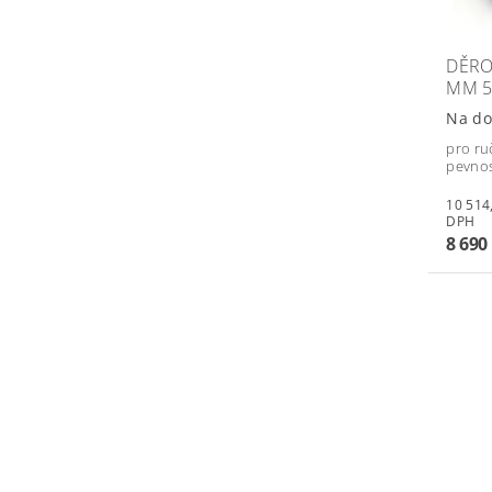
DĚRO
MM 5
Na do
pro ru
pevnos
10 514,90 
DPH
8 690