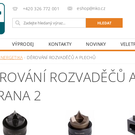
eshop@nko.cz
+420 326 772 001
VÝPRODEJ
KONTAKTY
NOVINKY
VELET
ENERGETIKA
DĚROVÁNÍ ROZVADĚČŮ A PLECHŮ
ROVÁNÍ ROZVADĚČŮ 
RANA 2