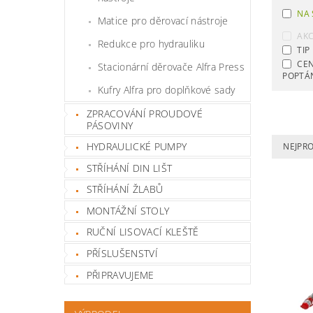
NA 
Matice pro děrovací nástroje
AK
Redukce pro hydrauliku
TIP
CE
Stacionární děrovače Alfra Press
POPTÁ
Kufry Alfra pro doplňkové sady
ZPRACOVÁNÍ PROUDOVÉ
PÁSOVINY
HYDRAULICKÉ PUMPY
NEJPR
STŘÍHÁNÍ DIN LIŠT
STŘÍHÁNÍ ŽLABŮ
MONTÁŽNÍ STOLY
RUČNÍ LISOVACÍ KLEŠTĚ
PŘÍSLUŠENSTVÍ
PŘIPRAVUJEME