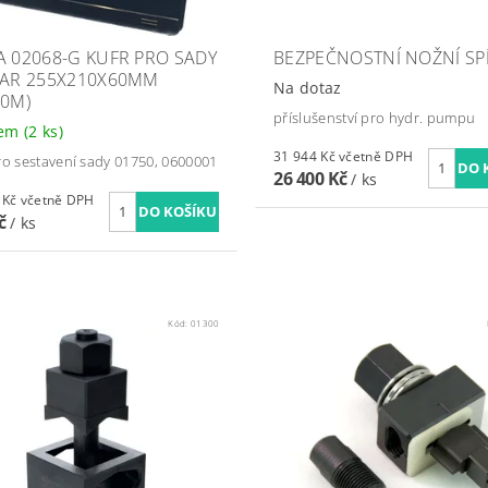
A 02068-G KUFR PRO SADY
BEZPEČNOSTNÍ NOŽNÍ SP
TAR 255X210X60MM
Na dotaz
60M)
příslušenství pro hydr. pumpu
dem
(2 ks)
31 944 Kč včetně DPH
ro sestavení sady 01750, 0600001
26 400 Kč
/ ks
804,65 Kč včetně DPH
Kč
/ ks
Kód:
01300