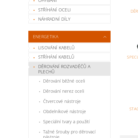
OHÝBÁNÍ
STŘÍHÁNÍ OCELI
DĚR
NÁHRADNÍ DÍLY
ENERGETIKA
LISOVÁNÍ KABELŮ
STŘÍHÁNÍ KABELŮ
SPECI
DĚROVÁNÍ ROZVADĚČŮ A
PLECHŮ
Děrování běžné oceli
Děrování nerez oceli
Čtvercové nástroje
STA
Obdelníkové nástroje
Speciální tvary a použití
Tažné šrouby pro děrovací
nástroje