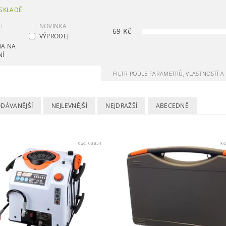
SKLADĚ
CE
NOVINKA
69
Kč
VÝPRODEJ
NA NA
NÍ
FILTR PODLE PARAMETRŮ, VLASTNOSTÍ 
ODÁVANĚJŠÍ
NEJLEVNĚJŠÍ
NEJDRAŽŠÍ
ABECEDNĚ
Kód:
03854
Kó