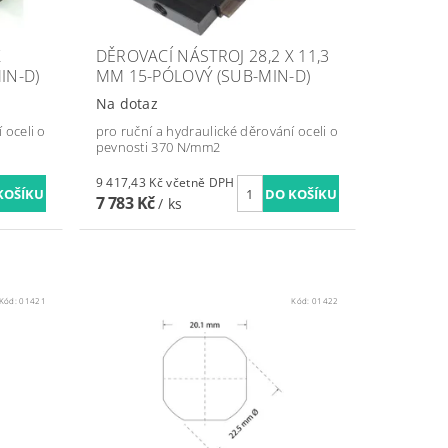
X
DĚROVACÍ NÁSTROJ 28,2 X 11,3
IN-D)
MM 15-PÓLOVÝ (SUB-MIN-D)
Na dotaz
 oceli o
pro ruční a hydraulické děrování oceli o
pevnosti 370 N/mm2
9 417,43 Kč včetně DPH
7 783 Kč
/ ks
Kód:
01421
Kód:
01422