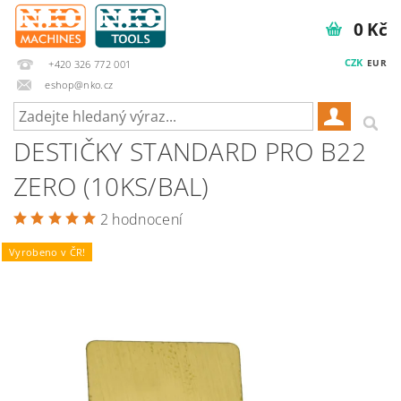
0 Kč
CZK
EUR
+420 326 772 001
eshop@nko.cz
DESTIČKY STANDARD PRO B22
ZERO (10KS/BAL)
2 hodnocení
Vyrobeno v ČR!