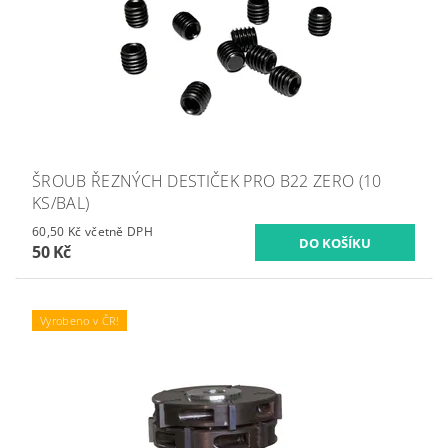
ŠROUB ŘEZNÝCH DESTIČEK PRO B22 ZERO (10
KS/BAL)
60,50 Kč včetně DPH
50 Kč
Vyrobeno v ČR!