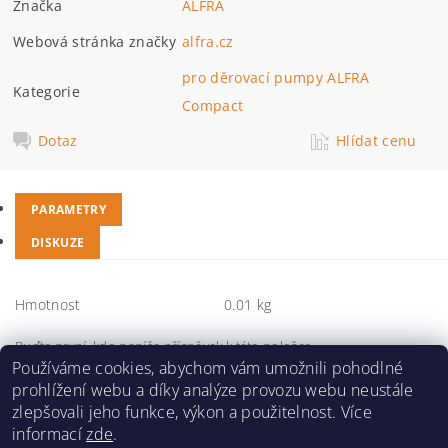
Značka
ALFRA
Webová stránka značky
alfra.cz
pro děrovací pumpy ALFRA
Kategorie
Compact
Dotaz
Hlídat cenu
PARAMETRY
DISKUZE
Hmotnost
0.01 kg
Buďte první, kdo napíše příspěvek k této položce.
Používáme cookies, abychom vám umožnili pohodlné
Přidat komentář
prohlížení webu a díky analýze provozu webu neustále
zlepšovali jeho funkce, výkon a použitelnost. Více
informací
zde
.