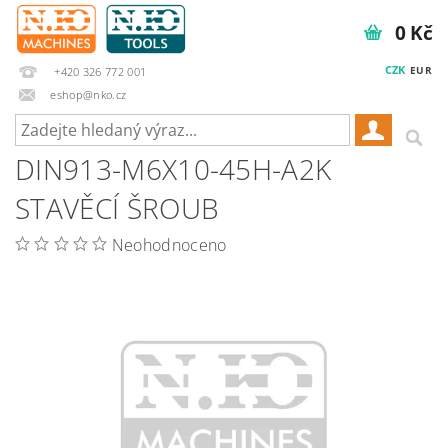
0 Kč
CZK
EUR
+420 326 772 001
eshop@nko.cz
DIN913-M6X10-45H-A2K
STAVĚCÍ ŠROUB
Neohodnoceno