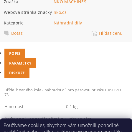
Značka
NKO MACHINES
Webová stránka značky
nko.cz
Kategorie
Náhradní díly
Dotaz
Hlídat cenu
POPIS
PARAMETRY
DISKUZE
Hřídel hnaného kola - náhradní díl pro pásovou brusku PÁSOVEC
75
Hmotnost
0.1 kg
Buďte první, kdo napíše příspěvek k této položce.
Používáme cookies, abychom vám umožnili pohodlné
Přidat komentář
prohlížení webu a díky analýze provozu webu neustále