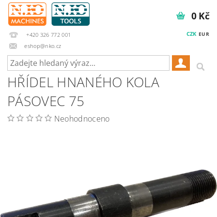
0 Kč
CZK
EUR
+420 326 772 001
eshop@nko.cz
HŘÍDEL HNANÉHO KOLA
PÁSOVEC 75
Neohodnoceno