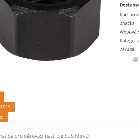
Dostane
Kód pro
Značka
Webová s
Kategori
Záruka
ETRY
ZE
matice pro děrovací nástroje Sub Min-D