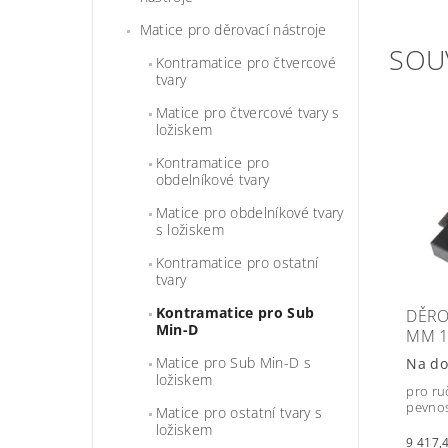
Matice pro děrovací nástroje
SOU
Kontramatice pro čtvercové
tvary
Matice pro čtvercové tvary s
ložiskem
Kontramatice pro
obdelníkové tvary
Matice pro obdelníkové tvary
s ložiskem
Kontramatice pro ostatní
tvary
Kontramatice pro Sub
DĚRO
Min-D
MM 1
Matice pro Sub Min-D s
Na do
ložiskem
pro ru
pevnos
Matice pro ostatní tvary s
ložiskem