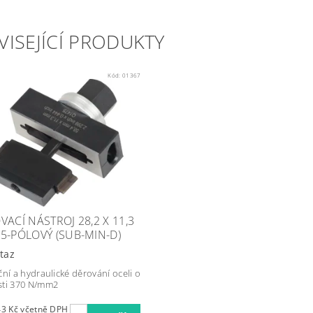
VISEJÍCÍ PRODUKTY
Kód:
01367
VACÍ NÁSTROJ 28,2 X 11,3
5-PÓLOVÝ (SUB-MIN-D)
taz
ční a hydraulické děrování oceli o
ti 370 N/mm2
9 417,43 Kč včetně DPH