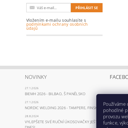
Vložením e-mailu souhlasíte s
podmínkami ochrany osobních
údajů
NOVINKY
FACEB
27.1.2026
BIEMH 2026 - BILBAO, Š PANĚLSKO
27.1.2026
Používáme 
NORDIC WELDING 2026 - TAMPERE, FINSKO
pohodlné pr
provozu web
28.8.2024
VYLEPŠETE SVÉ RUČNÍ ÚKOSOVAČKY JEŠTĚ
funkce, výk
DNES!