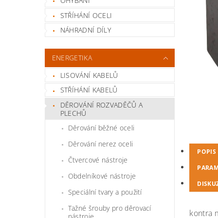
OHÝBÁNÍ
STŘÍHÁNÍ OCELI
NÁHRADNÍ DÍLY
ENERGETIKA
LISOVÁNÍ KABELŮ
STŘÍHÁNÍ KABELŮ
DĚROVÁNÍ ROZVADĚČŮ A
PLECHŮ
Děrování běžné oceli
Děrování nerez oceli
POPIS
Čtvercové nástroje
PARAM
Obdelníkové nástroje
DISKU
Speciální tvary a použití
Tažné šrouby pro děrovací
kontra 
nástroje