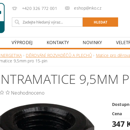
eshop@nko.cz
+420 326 772 001
VÝPRODEJ
KONTAKTY
NOVINKY
VELET
ENERGETIKA
DĚROVÁNÍ ROZVADĚČŮ A PLECHŮ
Matice pro děrova
matice 9,5mm pro 15-pin
NTRAMATICE 9,5MM P
Neohodnoceno
Dostupn
Cena
347 