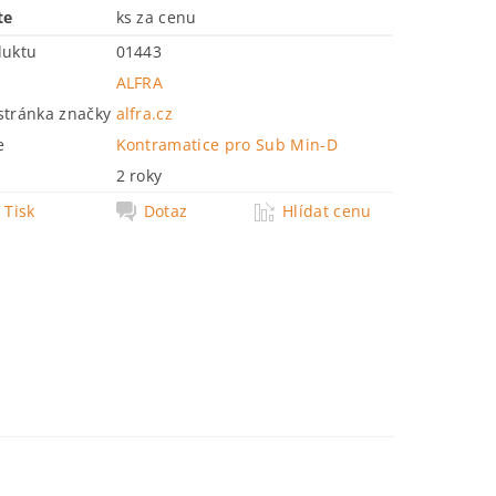
te
ks za cenu
duktu
01443
ALFRA
tránka značky
alfra.cz
e
Kontramatice pro Sub Min-D
2 roky
Tisk
Dotaz
Hlídat cenu