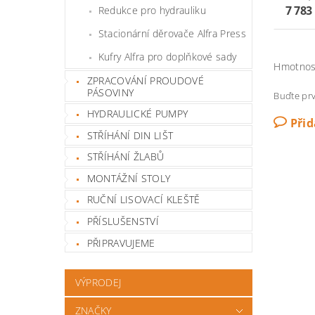
7 783
Redukce pro hydrauliku
Stacionární děrovače Alfra Press
Kufry Alfra pro doplňkové sady
Hmotnos
ZPRACOVÁNÍ PROUDOVÉ
PÁSOVINY
Buďte prv
HYDRAULICKÉ PUMPY
Při
STŘÍHÁNÍ DIN LIŠT
STŘÍHÁNÍ ŽLABŮ
MONTÁŽNÍ STOLY
RUČNÍ LISOVACÍ KLEŠTĚ
PŘÍSLUŠENSTVÍ
PŘIPRAVUJEME
VÝPRODEJ
ZNAČKY