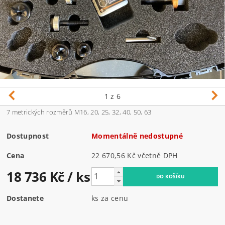
1
z 6
7 metrických rozměrů M16, 20, 25, 32, 40, 50, 63
Dostupnost
Momentálně nedostupné
Cena
22 670,56 Kč včetně DPH
18 736 Kč
/ ks
Dostanete
ks za cenu