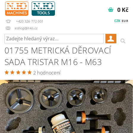
0 Kč
CZK
EUR
+420 326 772 001
eshop@nko.cz
01755 METRICKÁ DĚROVACÍ
SADA TRISTAR M16 - M63
2 hodnocení