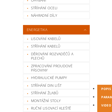
OHÝBÁNÍ
STŘÍHÁNÍ OCELI
NÁHRADNÍ DÍLY
ENERGETIKA
LISOVÁNÍ KABELŮ
STŘÍHÁNÍ KABELŮ
DĚROVÁNÍ ROZVADĚČŮ A
PLECHŮ
ZPRACOVÁNÍ PROUDOVÉ
PÁSOVINY
HYDRAULICKÉ PUMPY
STŘÍHÁNÍ DIN LIŠT
POPIS
STŘÍHÁNÍ ŽLABŮ
PARAM
MONTÁŽNÍ STOLY
VIDEO
RUČNÍ LISOVACÍ KLEŠTĚ