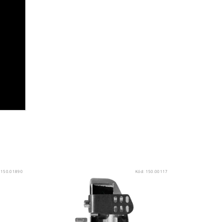
:
150.01890
Kód:
150.00117