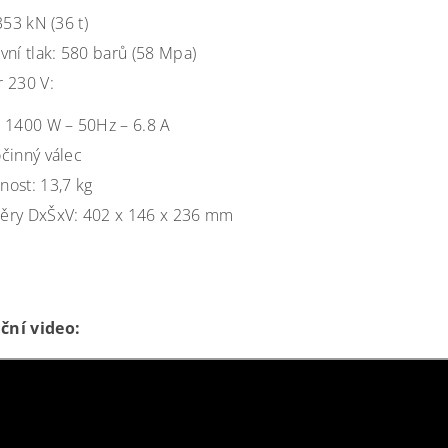
353 kN (36 t)
vní tlak: 580 barů (58 Mpa)
 230 V:
 1400 W – 50Hz – 6.8 A
činný válec
ost: 13,7 kg
ěry DxŠxV:
402 x 146 x 236 mm
ční video: