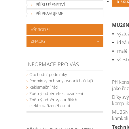
DISKU
PŘÍSLUŠENSTVÍ
PŘIPRAVUJEME
MU26N 
VÝPRODEJ
výztu
ZNAČKY
ideál
malé 
všest
INFORMACE PRO VÁS
Obchodní podmínky
Podmínky ochrany osobních údajů
Při kon
Reklamační řád
jako řez
Zpětný odběr elektrozařízení
Díky sv
Zpětný odběr vysloužilých
komplik
elektrozařízení/baterií
MU26N j
kamkoli
Techni