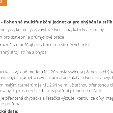
ZE
- Pohonná multifunkční jednotka pro ohýbání a stříh
žné tyče, kulaté tyče, závitové tyče, lana, kabely a kameny.
ní pro stavební a průmyslové práce
rozměry umožňují dosáhnout do stísněných míst
ranný stroj: stříhá a ohýbá
strukci a výrobě modelu MU26N byla vyvinuta přenosná ohýba
ání, ohýbání a/nebo rovnání armatur, kulatých tyčí a závitových
ým malým rozměrům je MU26N velmi užitečnou přenosnou ohýb
ovaných prostorech, kde je zapotřebí přenosné nářadí.
e přenosná ohýbačka a řezačka výztuže, kterou lze díky int
 je potřeba.
cká data: