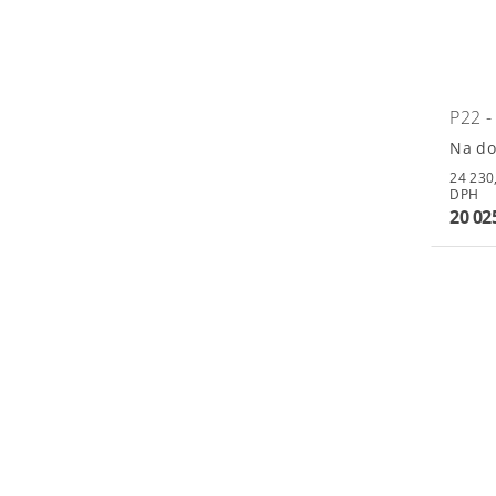
P22 
Na do
24 230,25 
DPH
20 02