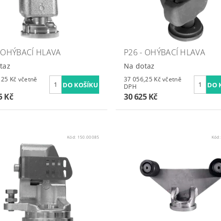
- OHÝBACÍ HLAVA
P26 - OHÝBACÍ HLAVA
taz
Na dotaz
Kč včetně
37 056,25 Kč včetně
DPH
5 Kč
30 625 Kč
Kód:
150.00085
Kód