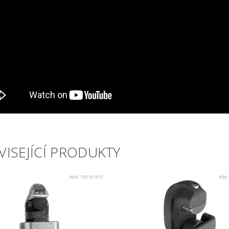
VISEJÍCÍ PRODUKTY
Kód:
150.01915
Kód