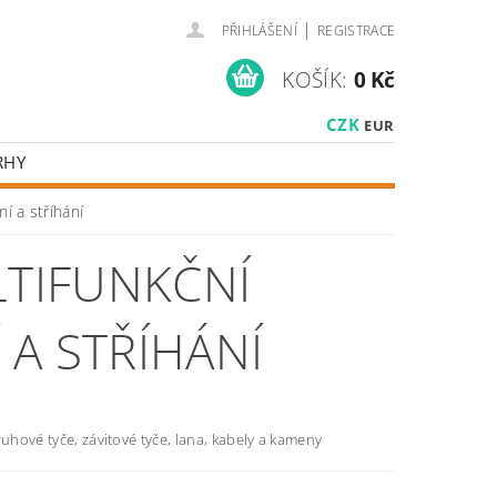
|
PŘIHLÁŠENÍ
REGISTRACE
KOŠÍK:
0 Kč
CZK
EUR
RHY
 a stříhání
TIFUNKČNÍ
A STŘÍHÁNÍ
ruhové tyče, závitové tyče, lana, kabely a kameny