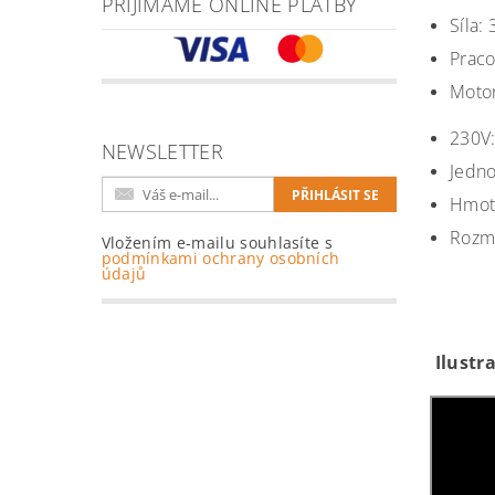
PŘIJÍMÁME ONLINE PLATBY
Síla:
Praco
Motor
230V:
NEWSLETTER
Jedno
Hmotn
Rozm
Vložením e-mailu souhlasíte s
podmínkami ochrany osobních
údajů
Ilustra