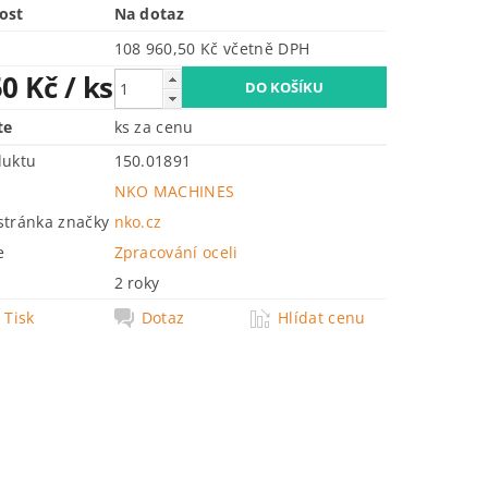
ost
Na dotaz
108 960,50 Kč včetně DPH
50 Kč
/ ks
te
ks za cenu
duktu
150.01891
NKO MACHINES
tránka značky
nko.cz
e
Zpracování oceli
2 roky
Tisk
Dotaz
Hlídat cenu