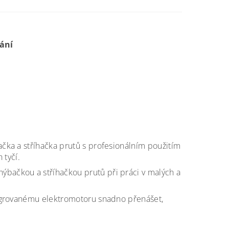
ání
čka a stříhačka prutů s profesionálním použitím
 tyčí.
ačkou a stříhačkou prutů při práci v malých a
egrovanému elektromotoru snadno přenášet,