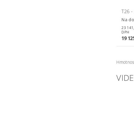
T26 -
Na do
23 141,25 
DPH
19 12
Hmotnos
VID