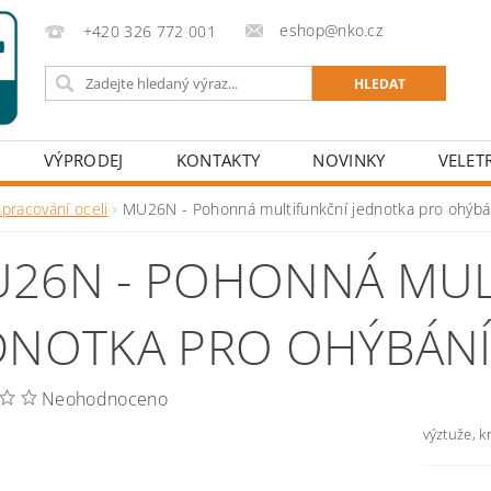
eshop@nko.cz
+420 326 772 001
VÝPRODEJ
KONTAKTY
NOVINKY
VELET
pracování oceli
MU26N - Pohonná multifunkční jednotka pro ohýbání
26N - POHONNÁ MUL
DNOTKA PRO OHÝBÁNÍ 
Neohodnoceno
výztuže, k