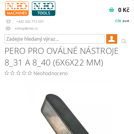
0 Kč
CZK
EUR
+420 326 772 001
eshop@nko.cz
PERO PRO OVÁLNÉ NÁSTROJE
8_31 A 8_40 (6X6X22 MM)
Neohodnoceno