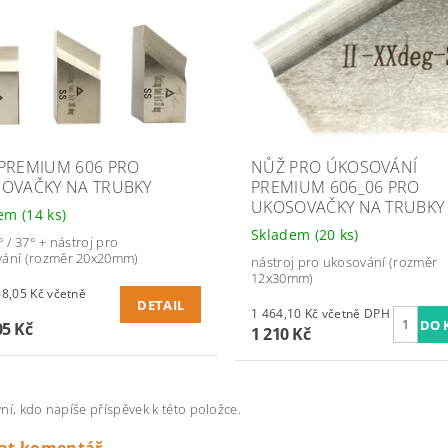
PREMIUM 606 PRO
NŮŽ PRO ÚKOSOVÁNÍ
OVAČKY NA TRUBKY
PREMIUM 606_06 PRO
UKOSOVAČKY NA TRUBKY
dem
(14 ks)
Skladem
(20 ks)
° / 37° + nástroj pro
vání (rozměr 20x20mm)
nástroj pro ukosování (rozměr
12x30mm)
05 Kč včetně
DETAIL
1 464,10 Kč včetně DPH
05 Kč
1 210 Kč
ní, kdo napíše příspěvek k této položce.
dat komentář