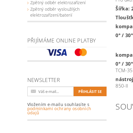
Zpětný odběr elektrozařízení
Šířka:
Zpětný odběr vysloužilých
elektrozařízení/baterií
Tloušť
kompati
0° / 30°
PŘIJÍMÁME ONLINE PLATBY
kompati
0° / 30°
TCM-351
nástro
NEWSLETTER
850-II
SOU
Vložením e-mailu souhlasíte s
podmínkami ochrany osobních
údajů