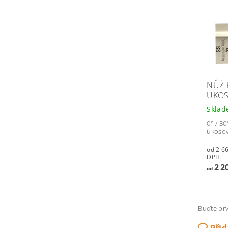
NŮŽ 
UKOS
Skla
0° / 30
ukoso
od 2 668,
DPH
2 2
od
Buďte prv
Při