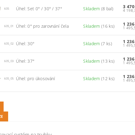
3 470
Úhel: Set 0° / 30° / 37°
Skladem
(8 bal)
605
1 236
Úhel: 0° pro zarovnání čela
Skladem
(16 ks)
605_01
1 236
Úhel: 30°
Skladem
(7 ks)
605_02
1 236
Úhel: 37°
Skladem
(13 ks)
605_03
1 236
Úhel: pro úkosování
Skladem
(12 ks)
605_05
ZE
sovací systém na trubky