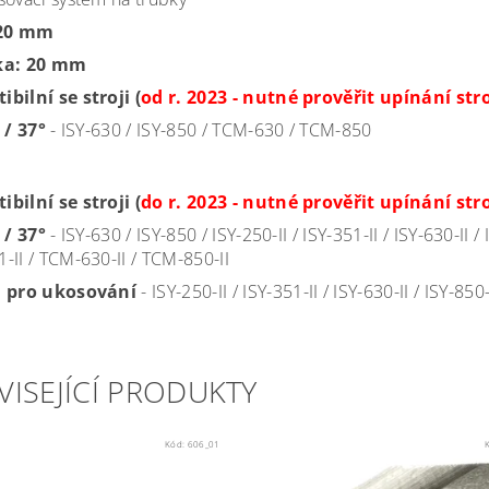
 20 mm
ka: 20 mm
bilní se stroji (
od r. 2023 - nutné prověřit upínání stro
 / 37°
- ISY-630 / ISY-850 / TCM-630 / TCM-850
bilní se stroji (
do r. 2023 - nutné prověřit upínání stro
 / 37°
- ISY-630 / ISY-850 / ISY-250-II / ISY-351-II / ISY-630-II
-II / TCM-630-II / TCM-850-II
j pro ukosování
- ISY-250-II / ISY-351-II / ISY-630-II / ISY-8
VISEJÍCÍ PRODUKTY
Kód:
606_01