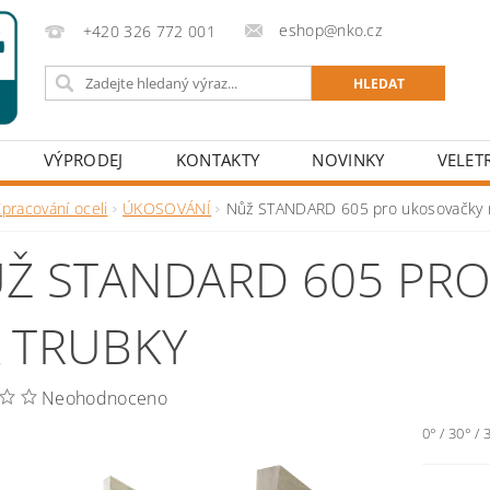
eshop@nko.cz
+420 326 772 001
VÝPRODEJ
KONTAKTY
NOVINKY
VELET
pracování oceli
ÚKOSOVÁNÍ
Nůž STANDARD 605 pro ukosovačky 
Ž STANDARD 605 PR
 TRUBKY
Neohodnoceno
0° / 30° 