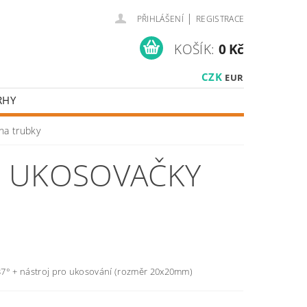
|
PŘIHLÁŠENÍ
REGISTRACE
KOŠÍK:
0 Kč
CZK
EUR
RHY
na trubky
O UKOSOVAČKY
/ 37° + nástroj pro ukosování (rozměr 20x20mm)