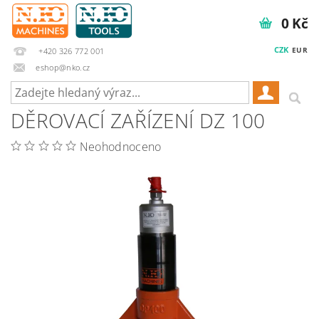
0 Kč
CZK
EUR
+420 326 772 001
eshop@nko.cz
DĚROVACÍ ZAŘÍZENÍ DZ 100
Neohodnoceno