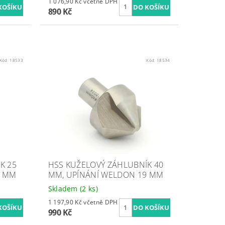
1 076,90 Kč včetně DPH
890 Kč
Kód:
18533
Kód:
18534
K 25
HSS KUŽELOVÝ ZÁHLUBNÍK 40
9 MM
MM, UPÍNÁNÍ WELDON 19 MM
Skladem
(2 ks)
1 197,90 Kč včetně DPH
990 Kč