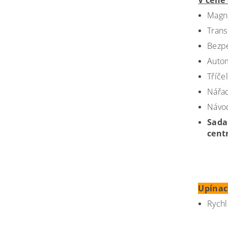
V ceně
Magne
Trans
Bezpe
Autom
Tříče
Nářad
Návo
Sada
cent
Upínac
Rychl