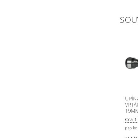
SOU
UPÍN
VRTÁ
19MM
Cca 1
pro ko