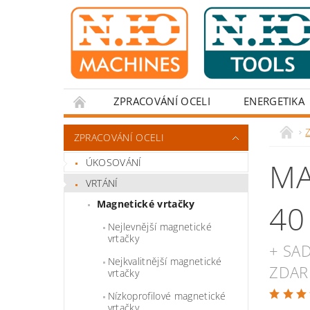
ZPRACOVÁNÍ OCELI
ENERGETIKA
Z
ZPRACOVÁNÍ OCELI
ÚKOSOVÁNÍ
MA
VRTÁNÍ
Magnetické vrtačky
40
Nejlevnější magnetické
vrtačky
+ SA
Nejkvalitnější magnetické
ZDA
vrtačky
Nízkoprofilové magnetické
vrtačky