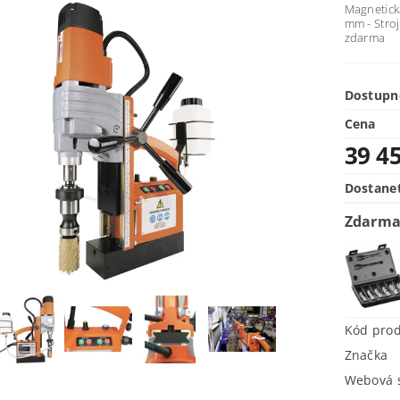
Magnetick
mm - Stro
zdarma
Dostupn
Cena
39 4
Dostane
Zdarma
Kód pro
Značka
Webová s