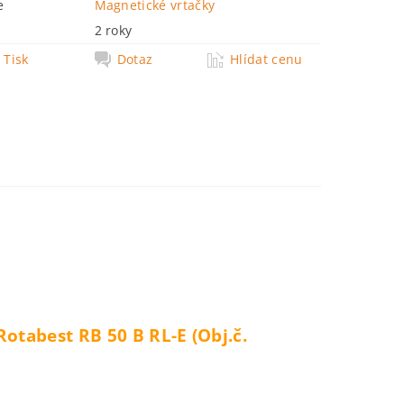
e
Magnetické vrtačky
2 roky
Tisk
Dotaz
Hlídat cenu
otabest RB 50 B RL-E (Obj.č.