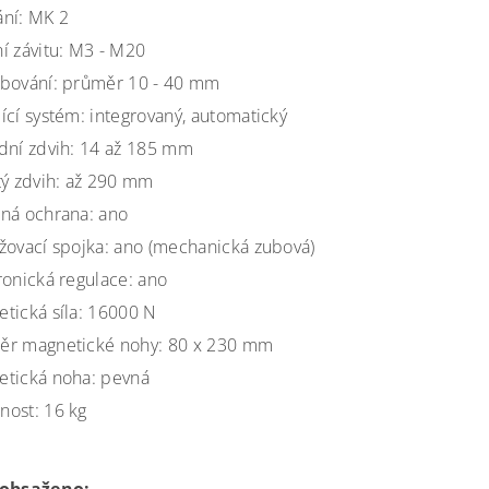
ní: MK 2
í závitu: M3 - M20
bování: průměr 10 - 40 mm
ící systém: integrovaný, automatický
dní zdvih: 14 až 185 mm
tý zdvih: až 290 mm
ná ochrana: ano
žovací spojka: ano (mechanická zubová)
ronická regulace: ano
tická síla: 16000 N
ěr magnetické nohy: 80 x 230 mm
tická noha: pevná
ost: 16 kg