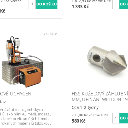
Kč včetně
1 612,93 Kč včetně DPH
1 333 Kč
 Kč
Kód:
18150
OVÉ UCHYCENÍ
HSS KUŽELOVÝ ZÁHLUBNÍ
MM, UPÍNÁNÍ WELDON 1
taz
Cca 1-2 týdny
vrtávání nemagnetických
álů jako hliníku, mědi, mosazi,
701,80 Kč včetně DPH
iklové oceli, umělých hmot a
580 Kč
urovaných materiálů (slzičkový