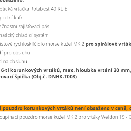
 obsaženo:
tická vrtačka Rotabest 40 RL-E
portní kufr
čnostní zajišťovací pás
atický chladicí systém
lisťové rychlosklíčidlo morse kužel MK 2
pro spirálové vrtá
í pro obsluhu
d na obsluhu
 6-ti korunkových vrtáků, max. hloubka vrtání 30 mm, 
rovací špička (Obj.č. DNHK-T008)
í pouzdro korunkových vrtáků není obsaženo v ceně, 
oupínací pouzdro morse kužel MK 2 pro vrtáky Weldon 19 - 