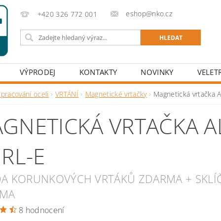
eshop@nko.cz
+420 326 772 001
VÝPRODEJ
KONTAKTY
NOVINKY
VELET
pracování oceli
VRTÁNÍ
Magnetické vrtačky
Magnetická vrtačka
GNETICKÁ VRTAČKA A
 RL-E
DA KORUNKOVÝCH VRTÁKŮ ZDARMA + SKLÍČ
RMA
8 hodnocení