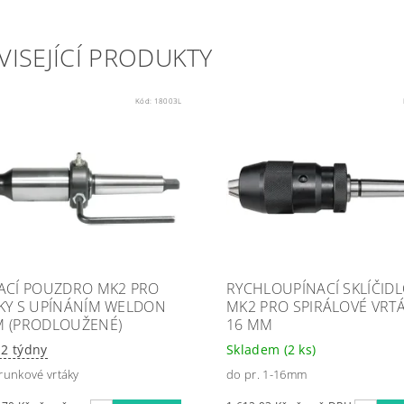
VISEJÍCÍ PRODUKTY
Kód:
18003L
ACÍ POUZDRO MK2 PRO
RYCHLOUPÍNACÍ SKLÍČID
KY S UPÍNÁNÍM WELDON
MK2 PRO SPIRÁLOVÉ VRTÁ
 (PRODLOUŽENÉ)
16 MM
-2 týdny
Skladem
(2 ks)
runkové vrtáky
do pr. 1-16mm