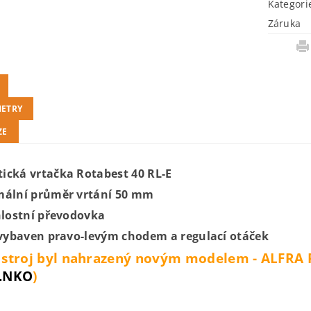
Kategori
Záruka
ETRY
ZE
ická vrtačka Rotabest 40 RL-E
mální průměr vrtání 50 mm
chlostní převodovka
j vybaven pravo-levým chodem a regulací otáček
 stroj byl nahrazený novým modelem - ALFRA R
2.NKO
)