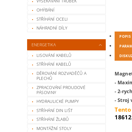
VYSEKÁVÁNÍ TRUBEK
OHÝBÁNÍ
STŘÍHÁNÍ OCELI
NÁHRADNÍ DÍLY
POPIS
ENERGETIKA
PARAM
LISOVÁNÍ KABELŮ
DISKU
STŘÍHÁNÍ KABELŮ
DĚROVÁNÍ ROZVADĚČŮ A
Magnet
PLECHŮ
- Maxi
ZPRACOVÁNÍ PROUDOVÉ
- 2-ry
PÁSOVINY
- Stro
HYDRAULICKÉ PUMPY
Tento
STŘÍHÁNÍ DIN LIŠT
1861
STŘÍHÁNÍ ŽLABŮ
MONTÁŽNÍ STOLY