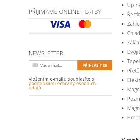
Upíná
PŘIJÍMÁME ONLINE PLATBY
Řezán
Zahlu
Chlad
Zákla
Dvoji
NEWSLETTER
Tepel
Přetě
Vložením e-mailu souhlasíte s
Elekt
podmínkami ochrany osobních
údajů
Magne
Rozm
Magne
Hmotn