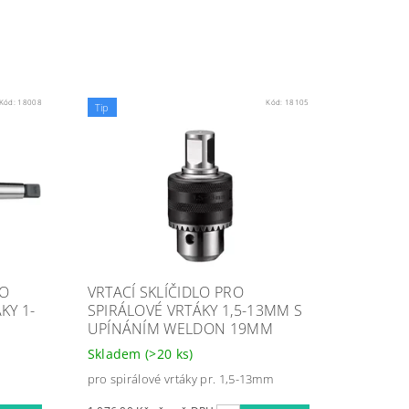
Kód:
18008
Kód:
18105
Tip
LO
VRTACÍ SKLÍČIDLO PRO
KY 1-
SPIRÁLOVÉ VRTÁKY 1,5-13MM S
UPÍNÁNÍM WELDON 19MM
Skladem
(>20 ks)
pro spirálové vrtáky pr. 1,5-13mm