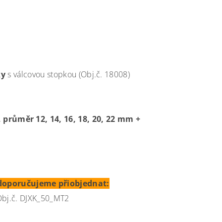
ky
s válcovou stopkou (Obj.č. 18008)
průměr 12, 14, 16, 18, 20, 22 mm +
doporučujeme přiobjednat:
Obj.č. DJXK_50_MT2