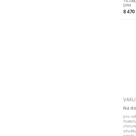
10 248,70 
DPH
8 470
VAKU
Na do
pro od
materi
chromn
strukt
plech).