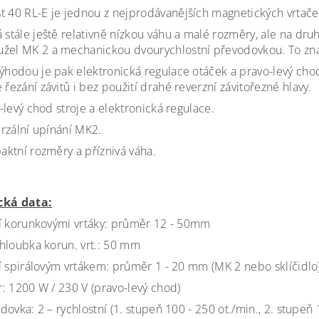
t 40 RL-E je jednou z nejprodávanějších magnetických vrtače
á stále ještě relativně nízkou váhu a malé rozměry, ale na dr
žel MK 2 a mechanickou dvourychlostní převodovkou. To značn
výhodou je pak elektronická regulace otáček a pravo-levý chod
 řezání závitů i bez použití drahé reverzní závitořezné hlavy.
-levý chod stroje a elektronická regulace.
rzální upínání MK2.
ktní rozměry a příznivá váha.
cká data:
í korunkovými vrtáky: průměr 12 - 50mm
hloubka korun. vrt.: 50 mm
í spirálovým vrtákem: průměr 1 - 20 mm (MK 2 nebo sklíčidlo
: 1200 W / 230 V (pravo-levý chod)
dovka: 2 – rychlostní (1. stupeň 100 - 250 ot./min., 2. stupeň 