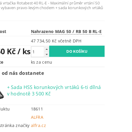
á vrtačka Rotabest 40 RL-E - Maximální průměr vrtání 50
j vybaven pravo-levým chodem + sada korunkových vrtáků
ost
Nahrazeno MAG 50 / RB 50 B RL-E
47 734,50 Kč včetně DPH
50 Kč
/ ks
te
ks za cenu
 od nás dostanete
+ Sada HSS korunkových vrtáků 6-ti dílná
v hodnotě 3 500 Kč
duktu
18611
ALFRA
tránka značky
alfra.cz