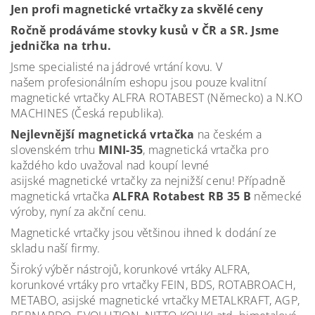
Jen profi magnetické vrtačky za skvělé ceny
Ročně prodáváme stovky kusů v ČR a SR. Jsme
jednička na trhu.
Jsme specialisté na jádrové vrtání kovu. V
našem profesionálním eshopu jsou pouze kvalitní
magnetické vrtačky ALFRA ROTABEST (Německo) a N.KO
MACHINES (Česká republika).
Nejlevnější magnetická vrtačka
na českém a
slovenském trhu
MINI-35
, magnetická vrtačka pro
každého kdo uvažoval nad koupí levné
asijské magnetické vrtačky za nejnižší cenu! Případně
magnetická vrtačka
ALFRA Rotabest RB 35 B
německé
výroby, nyní za akční cenu.
Magnetické vrtačky jsou většinou ihned k dodání ze
skladu naší firmy.
Široký výběr nástrojů, korunkové vrtáky ALFRA,
korunkové vrtáky pro vrtačky FEIN, BDS, ROTABROACH,
METABO, asijské magnetické vrtačky METALKRAFT, AGP,