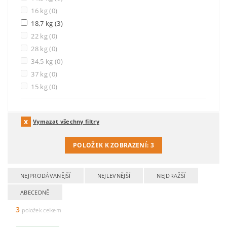
16 kg
(0)
18,7 kg
(3)
22 kg
(0)
28 kg
(0)
34,5 kg
(0)
37 kg
(0)
15 kg
(0)
Vymazat všechny filtry
POLOŽEK K ZOBRAZENÍ:
3
NEJPRODÁVANĚJŠÍ
NEJLEVNĚJŠÍ
NEJDRAŽŠÍ
ABECEDNĚ
3
položek celkem