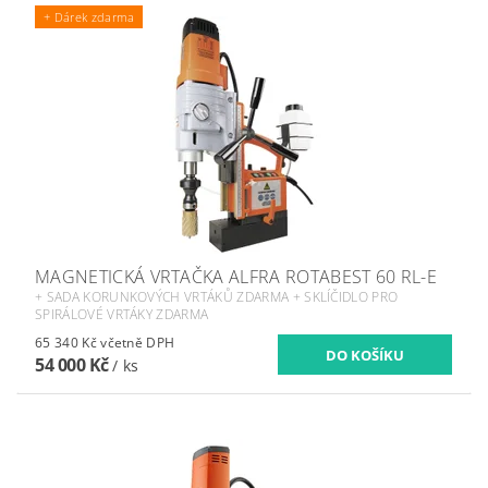
+ Dárek zdarma
MAGNETICKÁ VRTAČKA ALFRA ROTABEST 60 RL-E
+ SADA KORUNKOVÝCH VRTÁKŮ ZDARMA + SKLÍČIDLO PRO
SPIRÁLOVÉ VRTÁKY ZDARMA
65 340 Kč včetně DPH
54 000 Kč
/ ks