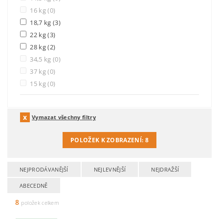
16 kg
(0)
18,7 kg
(3)
22 kg
(3)
28 kg
(2)
34,5 kg
(0)
37 kg
(0)
15 kg
(0)
Vymazat všechny filtry
POLOŽEK K ZOBRAZENÍ:
8
NEJPRODÁVANĚJŠÍ
NEJLEVNĚJŠÍ
NEJDRAŽŠÍ
ABECEDNĚ
8
položek celkem