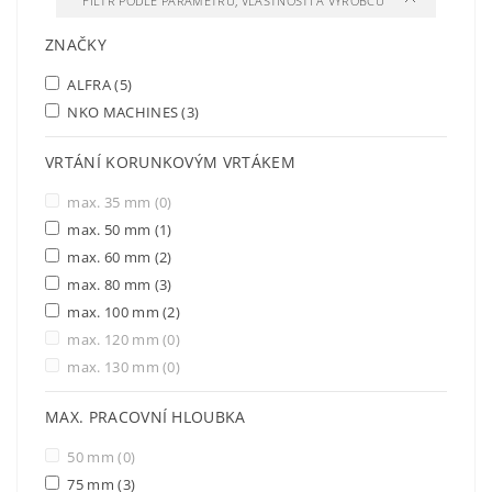
FILTR PODLE PARAMETRŮ, VLASTNOSTÍ A VÝROBCŮ
ZNAČKY
ALFRA
(5)
NKO MACHINES
(3)
VRTÁNÍ KORUNKOVÝM VRTÁKEM
max. 35 mm
(0)
max. 50 mm
(1)
max. 60 mm
(2)
max. 80 mm
(3)
max. 100 mm
(2)
max. 120 mm
(0)
max. 130 mm
(0)
MAX. PRACOVNÍ HLOUBKA
50 mm
(0)
75 mm
(3)