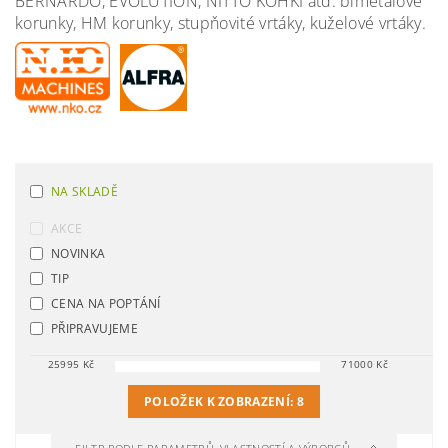
BERNARDO, EVOLUTION, NITTO KOHKI atd. bimetalové
korunky, HM korunky, stupňovité vrtáky, kuželové vrtáky.
NA SKLADĚ
AKCE
NOVINKA
TIP
CENA NA POPTÁNÍ
PŘIPRAVUJEME
25995
Kč
71000
Kč
POLOŽEK K ZOBRAZENÍ:
8