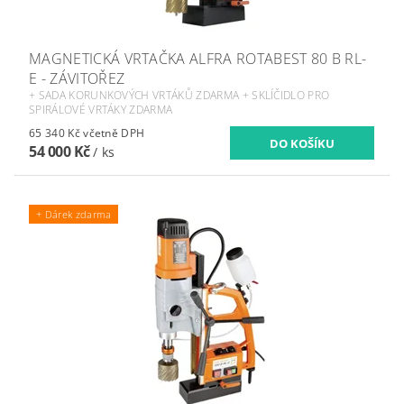
MAGNETICKÁ VRTAČKA ALFRA ROTABEST 80 B RL-
E - ZÁVITOŘEZ
+ SADA KORUNKOVÝCH VRTÁKŮ ZDARMA + SKLÍČIDLO PRO
SPIRÁLOVÉ VRTÁKY ZDARMA
65 340 Kč včetně DPH
54 000 Kč
/ ks
+ Dárek zdarma