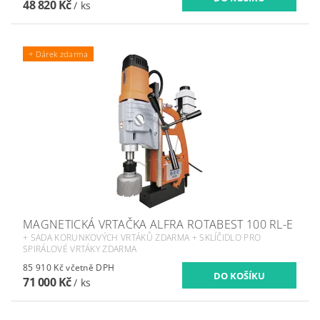
48 820 Kč
/ ks
+ Dárek zdarma
MAGNETICKÁ VRTAČKA ALFRA ROTABEST 100 RL-E
+ SADA KORUNKOVÝCH VRTÁKŮ ZDARMA + SKLÍČIDLO PRO
SPIRÁLOVÉ VRTÁKY ZDARMA
85 910 Kč včetně DPH
71 000 Kč
/ ks