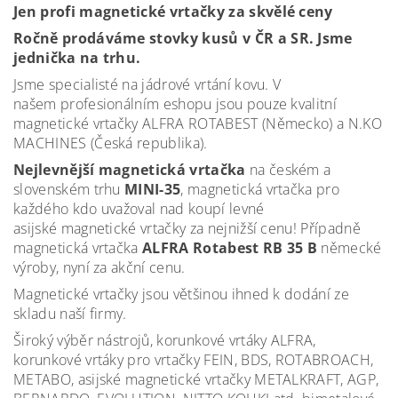
Jen profi magnetické vrtačky za skvělé ceny
Ročně prodáváme stovky kusů v ČR a SR. Jsme
jednička na trhu.
Jsme specialisté na jádrové vrtání kovu. V
našem profesionálním eshopu jsou pouze kvalitní
magnetické vrtačky ALFRA ROTABEST (Německo) a N.KO
MACHINES (Česká republika).
Nejlevnější magnetická vrtačka
na českém a
slovenském trhu
MINI-35
, magnetická vrtačka pro
každého kdo uvažoval nad koupí levné
asijské magnetické vrtačky za nejnižší cenu! Případně
magnetická vrtačka
ALFRA Rotabest RB 35 B
německé
výroby, nyní za akční cenu.
Magnetické vrtačky jsou většinou ihned k dodání ze
skladu naší firmy.
Široký výběr nástrojů, korunkové vrtáky ALFRA,
korunkové vrtáky pro vrtačky FEIN, BDS, ROTABROACH,
METABO, asijské magnetické vrtačky METALKRAFT, AGP,