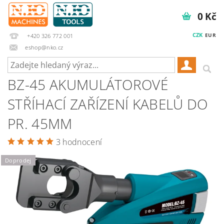
0 Kč
CZK
EUR
+420 326 772 001
eshop@nko.cz
BZ-45 AKUMULÁTOROVÉ
STŘÍHACÍ ZAŘÍZENÍ KABELŮ DO
PR. 45MM
3 hodnocení
Doprodej