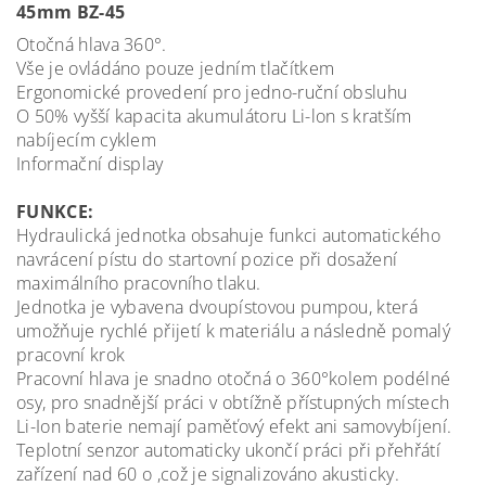
45mm BZ-45
Otočná hlava 360°.
Vše je ovládáno pouze jedním tlačítkem
Ergonomické provedení pro jedno-ruční obsluhu
O 50% vyšší kapacita akumulátoru Li-lon s kratším
nabíjecím cyklem
Informační display
FUNKCE:
Hydraulická jednotka obsahuje funkci automatického
navrácení pístu do startovní pozice při dosažení
maximálního pracovního tlaku.
Jednotka je vybavena dvoupístovou pumpou, která
umožňuje rychlé přijetí k materiálu a následně pomalý
pracovní krok
Pracovní hlava je snadno otočná o 360°kolem podélné
osy, pro snadnější práci v obtížně přístupných místech
Li-Ion baterie nemají paměťový efekt ani samovybíjení.
Teplotní senzor automaticky ukončí práci při přehřátí
zařízení nad 60 o ,což je signalizováno akusticky.