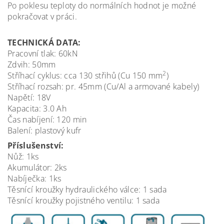
Po poklesu teploty do normálních hodnot je možné
pokračovat v práci.
TECHNICKÁ DATA:
Pracovní tlak: 60kN
Zdvih: 50mm
2
Stříhací cyklus: cca 130 střihů (Cu 150 mm
)
Stříhací rozsah: pr. 45mm (Cu/Al a armované kabely)
Napětí: 18V
Kapacita: 3.0 Ah
Čas nabíjení: 120 min
Balení: plastový kufr
Příslušenství:
Nůž: 1ks
Akumulátor: 2ks
Nabíječka: 1ks
Těsnící kroužky hydraulického válce: 1 sada
Těsnící kroužky pojistného ventilu: 1 sada