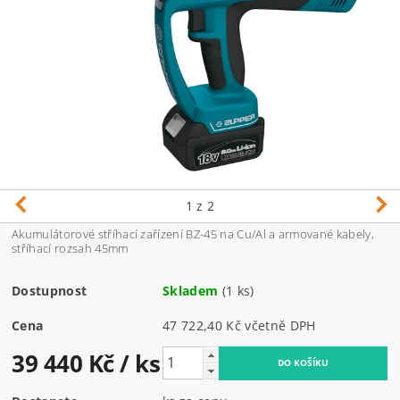
1
z 2
Akumulátorové stříhací zařízení BZ-45 na Cu/Al a armované kabely,
stříhací rozsah 45mm
Dostupnost
Skladem
(1 ks)
Cena
47 722,40 Kč včetně DPH
39 440 Kč
/ ks