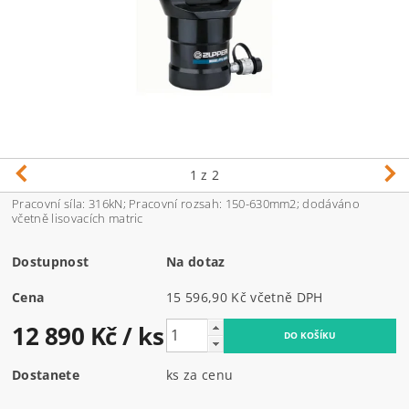
1
z 2
Pracovní síla: 316kN; Pracovní rozsah: 150-630mm2; dodáváno
včetně lisovacích matric
Dostupnost
Na dotaz
Cena
15 596,90 Kč včetně DPH
12 890 Kč
/ ks
Dostanete
ks za cenu