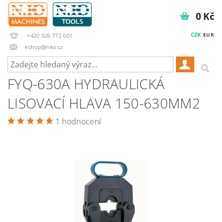
0 Kč
CZK
EUR
+420 326 772 001
eshop@nko.cz
FYQ-630A HYDRAULICKÁ
LISOVACÍ HLAVA 150-630MM2
1 hodnocení