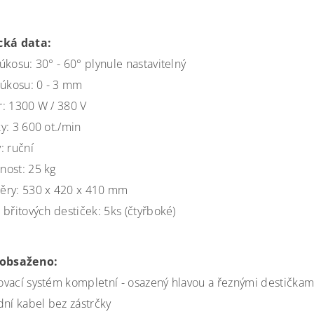
cká data:
úkosu: 30° - 60° plynule nastavitelný
 úkosu: 0 - 3 mm
: 1300 W / 380 V
y: 3 600 ot./min
: ruční
ost: 25 kg
ěry: 530 x 420 x 410 mm
 břitových destiček: 5ks (čtyřboké)
 obsaženo:
vací systém kompletní - osazený hlavou a řeznými destičkam
dní kabel bez zástrčky