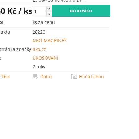
50 Kč
/ ks
te
ks za cenu
duktu
28220
NKO MACHINES
tránka značky
nko.cz
e
ÚKOSOVÁNÍ
2 roky
Tisk
Dotaz
Hlídat cenu