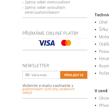
Zpětný odběr elektrozařízení
Zpětný odběr vysloužilých
elektrozařízení/baterií
Techni
Úhel 
Šířka
PŘIJÍMÁME ONLINE PLATBY
Motor
Otáčk
Posuv
Hmotn
NEWSLETTER
Rozm
Počet
Vložením e-mailu souhlasíte s
podmínkami ochrany osobních
V ceně
údajů
Úkoso
Přívo