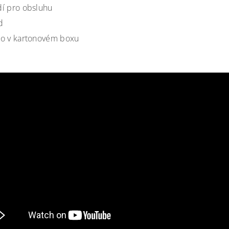
í pro obsluhu
d
o v kartonovém boxu