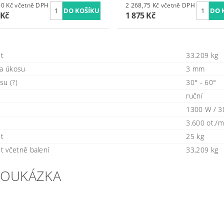
1 996,50 Kč včetně DPH
2 268,75 Kč včetně DPH
 Kč
1 875 Kč
t
33.209 kg
ka úkosu
3 mm
su (?)
30° - 60°
ruční
1300 W / 3
3.600 ot./m
t
25 kg
 včetně balení
33,209 kg
EOUKÁZKA