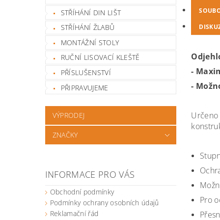
SOUB
STŘÍHÁNÍ DIN LIŠT
DISKU
STŘÍHÁNÍ ŽLABŮ
MONTÁŽNÍ STOLY
Odjehl
RUČNÍ LISOVACÍ KLEŠTĚ
- Maxi
PŘÍSLUŠENSTVÍ
- Možn
PŘIPRAVUJEME
Určeno 
VÝPRODEJ
konstruk
ZNAČKY
Stupn
Ochra
INFORMACE PRO VÁS
Možno
Obchodní podmínky
Pro oc
Podmínky ochrany osobních údajů
Reklamační řád
Přesn