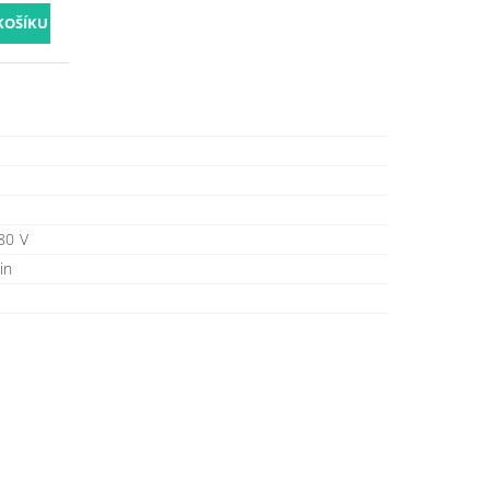
80 V
in