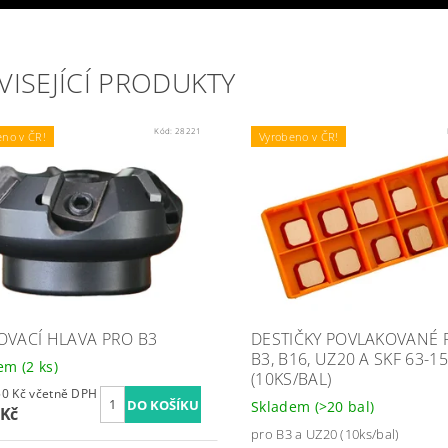
VISEJÍCÍ PRODUKTY
Kód:
28221
eno v ČR!
Vyrobeno v ČR!
OVACÍ HLAVA PRO B3
DESTIČKY POVLAKOVANÉ 
B3, B16, UZ20 A SKF 63-15
dem
(2 ks)
(10KS/BAL)
7 683,50 Kč včetně DPH
Skladem
(>20 bal)
 Kč
pro B3 a UZ20 (10ks/bal)