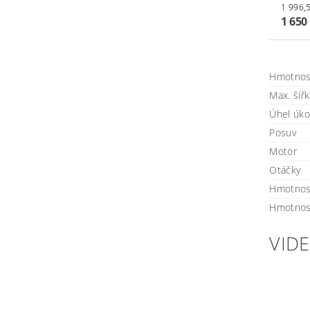
1 650
Hmotnos
Max. šíř
Úhel úko
Posuv
Motor
Otáčky
Hmotnos
Hmotnost
VID