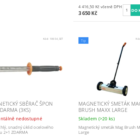
4 416,50 Kč včetně DPH
3 650 Kč
Kód:
18654_SET
Kó
Tip
ETICKÝ SBĚRAČ ŠPON
MAGNETICKÝ SMETÁK MA
ZDARMA (3KS)
BRUSH MAXX LARGE
ntálně nedostupné
Skladem
(>20 ks)
chlý, snadný úklid ocelového
Magnetický smeták Mag Brush 
u 2+1 ZDARMA
Large