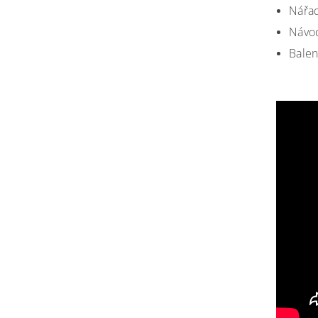
Nářad
Návo
Balen