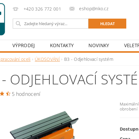
eshop@nko.cz
+420 326 772 001
VÝPRODEJ
KONTAKTY
NOVINKY
VELET
pracování oceli
ÚKOSOVÁNÍ
B3 - Odjehlovací systém
 - ODJEHLOVACÍ SYST
5 hodnocení
Maximální
obrobení
Dostupn
Cena