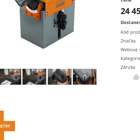
24 4
Dostane
Kód pro
Značka
Webová s
Kategori
Záruka
ETRY