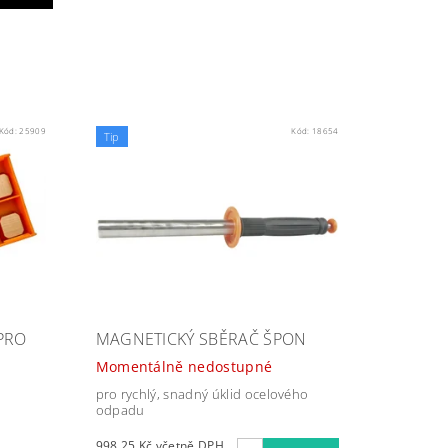
Kód:
25909
Kód:
18654
Tip
PRO
MAGNETICKÝ SBĚRAČ ŠPON
Momentálně nedostupné
pro rychlý, snadný úklid ocelového
odpadu
998,25 Kč včetně DPH