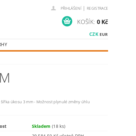
|
PŘIHLÁŠENÍ
REGISTRACE
KOŠÍK:
0 Kč
CZK
EUR
RHY
ÉM
 šířka úkosu 3 mm - Možnost plynulé změny úhlu
ost
Skladem
(18 ks)
29 584,50 Kč včetně DPH