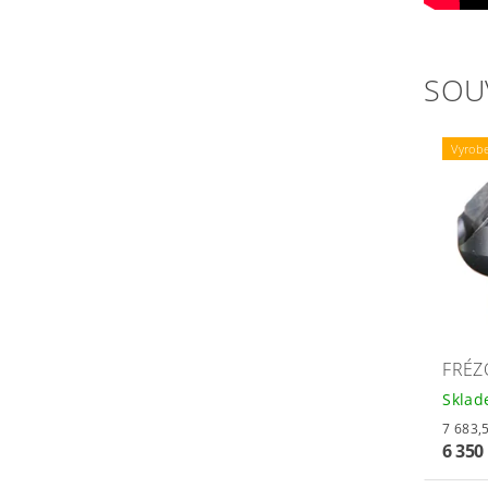
SOU
Vyrob
FRÉZ
Skla
6 350