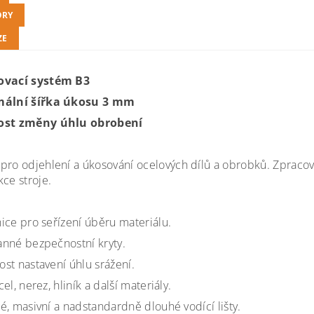
ORY
ZE
ovací systém B3
mální šířka úkosu 3 mm
ost změny úhlu obrobení
pro odjehlení a úkosování ocelových dílů a obrobků. Zpracová
ce stroje.
ice pro seřízení úběru materiálu.
nné bezpečnostní kryty.
st nastavení úhlu srážení.
el, nerez, hliník a další materiály.
é, masivní a nadstandardně dlouhé vodící lišty.