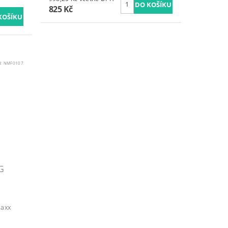
825 Kč
d:
NMF0107
G
Maxx