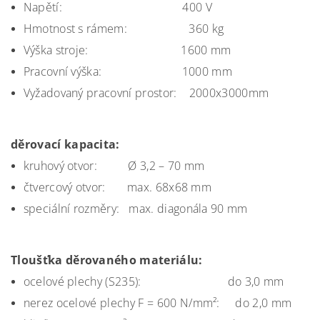
Napětí
: 40
0 V
Hmotnost s rámem:
360 kg
Výška stroje
:
1600 mm
Pracovní výška:
1000 mm
Vyžadovaný pracovní prostor: 2000x3000mm
děrovací kapacita:
kruhový otvor: Ø 3,2 – 70 mm
čtvercový otvor: max. 68x68 mm
speciální rozměry: max. diagonála
90 mm
Tloušťka děrovaného materiálu:
ocelové plechy (S235): do 3,0 mm
nerez ocelové plechy F = 600 N/mm²: do 2,0 mm