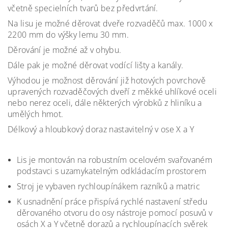
včetně specielních tvarů bez předvrtání.
Na lisu je možné děrovat dveře rozvaděčů max. 1000 x
2200 mm do výšky lemu 30 mm.
Děrování je možné až v ohybu.
Dále pak je možné děrovat vodící lišty a kanály.
Výhodou je možnost děrování již hotových povrchově
upravených rozvaděčových dveří z měkké uhlíkové oceli
nebo nerez oceli, dále některých výrobků z hliníku a
umělých hmot.
Délkový a hloubkový doraz nastavitelný v ose X a Y
Lis je montován na robustním ocelovém svařovaném
podstavci s uzamykatelným odkládacím prostorem
Stroj je vybaven rychloupínákem razníků a matric
K usnadnění práce přispívá rychlé
nastavení středu
děrovaného otvoru do
osy nástroje pomocí posuvů v
osách X
a Y včetně dorazů a rychloupínacích
svěrek