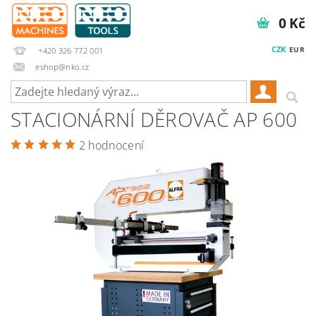
0 Kč
CZK
EUR
+420 326 772 001
eshop@nko.cz
STACIONÁRNÍ DĚROVAČ AP 600
2 hodnocení