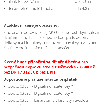
hliník F = 22 N/mm²: do 4,0 mm
děrovatelné umělé hmoty: do 4,0 mm
V základní ceně je obsaženo:
Stacionární děrovací stroj AP 600 s hydraulickým válcem,
dvojčinnou hydraulickou jednotkou, podstavcem,
délkovým a hloubkovým dorazem pohyblivým ve směru
X a Y, bezpečnostním nožním spínačem
K ceně bude přípočítána dřevěná bedna pro
bezpečnou dopravu stroje z Německa - 7.800 Kč
bez DPH / 312 EUR bez DPH
Doporučené příslušenství za příplatek:
Obj. č. 03091 - Digitální ukazatel osy Y
Obj. č. 03092 - Digitální ukazatel osy X
Obj. č. 03021 - Laserpointer, laserový naváděcí