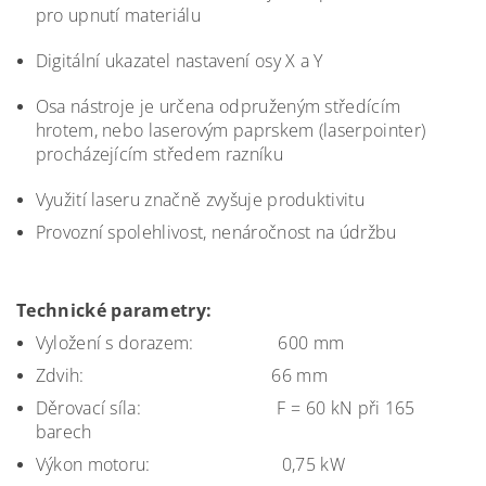
pro upnutí materiálu
Digitální ukazatel nastavení osy X a Y
Osa nástroje je určena odpruženým
středícím
hrotem, nebo laserovým
paprskem (laserpointer)
procházejícím
středem razníku
Využití laseru značně zvyšuje produktivitu
Provozní spolehlivost, nenáročnost na údržbu
Technické parametry:
Vyložení s dorazem: 600 mm
Zdvih: 66 mm
Děrovací síla: F = 60 kN při 165
barech
Výkon motoru:
0,75 kW