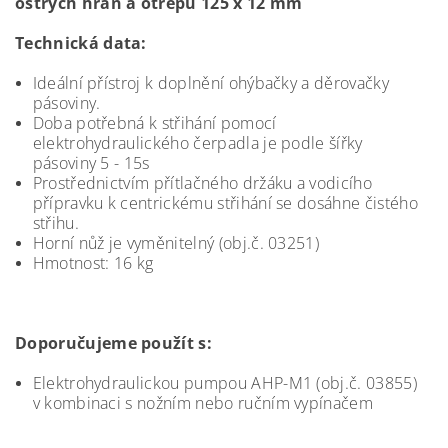
ostrých hran a otřepů 125 x 12 mm
Technická data:
Ideální přístroj k doplnění ohýbačky a děrovačky
pásoviny.
Doba potřebná k střihání pomocí
elektrohydraulického čerpadla je podle šířky
pásoviny 5 - 15s
Prostřednictvím přítlačného držáku a vodicího
přípravku k centrickému střihání se dosáhne čistého
střihu.
Horní nůž je vyměnitelný (obj.č. 03251)
Hmotnost: 16 kg
Doporučujeme použít s:
Elektrohydraulickou pumpou AHP-M1 (obj.č. 03855)
v kombinaci s nožním nebo ručním vypínačem