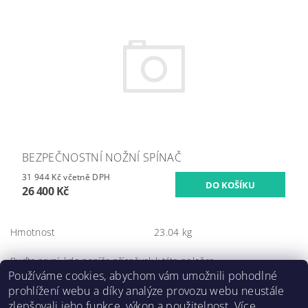
BEZPEČNOSTNÍ NOŽNÍ SPÍNAČ
31 944 Kč včetně DPH
26 400 Kč
Hmotnost
23.04 kg
Buďte první, kdo napíše příspěvek k této položce.
Používáme cookies, abychom vám umožnili pohodlné
Přidat komentář
prohlížení webu a díky analýze provozu webu neustále
zlepšovali jeho funkce, výkon a použitelnost. Více