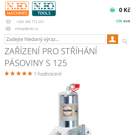
0 Kč
CZK
EUR
+420 326 772 001
eshop@nko.cz
ZAŘÍZENÍ PRO STŘÍHÁNÍ
PÁSOVINY S 125
1 hodnocení