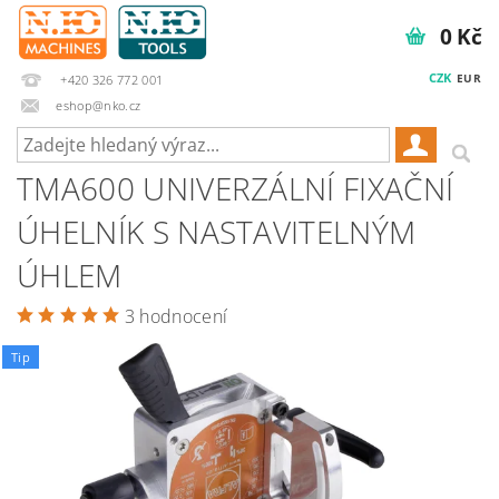
0 Kč
CZK
EUR
+420 326 772 001
eshop@nko.cz
TMA600 UNIVERZÁLNÍ FIXAČNÍ
ÚHELNÍK S NASTAVITELNÝM
ÚHLEM
3 hodnocení
Tip