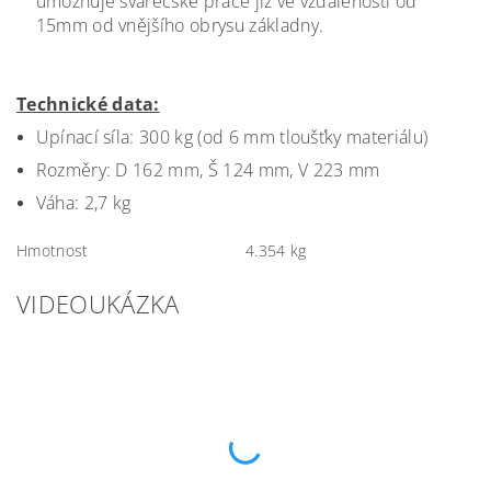
umožnuje svářečské práce již ve vzdálenosti od
15mm od vnějšího obrysu základny.
Technické data:
Upínací síla: 300 kg (od 6 mm tloušťky materiálu)
Rozměry: D 162 mm, Š 124 mm, V 223 mm
Váha: 2,7 kg
Hmotnost
4.354 kg
VIDEOUKÁZKA