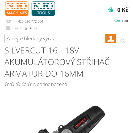
0 Kč
CZK
EUR
+420 326 772 001
eshop@nko.cz
SILVERCUT 16 - 18V
AKUMULÁTOROVÝ STŘIHAČ
ARMATUR DO 16MM
Neohodnoceno