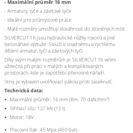
- Maximální průměr 16 mm
- Armatury, tyče a závitové tyče
- Ideální pro průmyslové práce
- Malé rozměry umožňují dosáhnout do stísněných míst
SILVERCUT 16 jsou hydraulické nůžky roxorů a jiné
betonářské výztuže. Slouží k snadnému a rychlému
dělení armatur, tyčí a závitových tyčí.
Díky svým malým rozměrům je SILVERCUT 16 velmi
užitečná při práci v malých a komplikovaných
prostorách, kde je zapotřebí přenosné nářadí.
Stroj je vybaven uvolňovací pákou proti zaseknutí.
Technická data:
Maximální průměr: 16 mm
(Rm: 70 daN/mm²)
Střihací síla: 127 kN (13 t)
Motor:
18V
Pracovní tlak:
45 Mpa (450 bar)