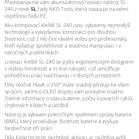
Představujeme vám akumulátorový lisovací nástroj SL-
240 z nové
SL
řady NKO Tools, která navazuje na velmi
úspěšnou řadu PZ.
Aku krimpovací kleště SL-240 jsou vybaveny nejnovější
technologií a vylepšenou konstrukcí pro dlouhou
životnost, což z něj činí ideální volbu pro profesionály,
kteří vyžadují spolehlivost a snadnou manipulaci i v
náročných podmínkách.
Lisovací kleště SL-240 se pyšní ergonomickým designem
s nízkou hmotností a in-line rukojetí, což umožňuje
pohodlnou práci nad hlavou i v těsných prostorech.
Díky otočné hlavě o 350° máte snadný přístup ke všem
spojům, zatímco OLED displej vám poskytne snadno
čitelné informace o stavu baterie, počtu lisovacích cyklů,
chybových kódech a údržbě.
Nástroj je vybaven pokročilým systémem správy baterie
(BMS), který prodlužuje životnost baterie a zvyšuje
bezpečnost při práci.
Díky funkcím proti nechtěné aktivaci je zajištěna vyšší