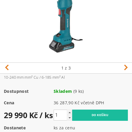
1
z 3
10-
240 mm mm² Cu / 6-185 mm² Al
Dostupnost
Skladem
(9 ks)
Cena
36 287,90 Kč včetně DPH
29 990 Kč
/ ks
Dostanete
ks za cenu