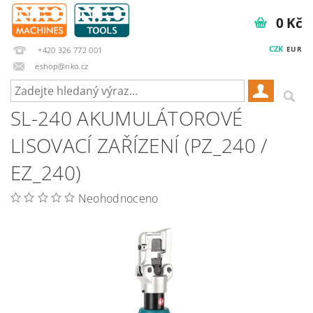
0 Kč
CZK
EUR
+420 326 772 001
eshop@nko.cz
SL-240 AKUMULÁTOROVÉ
LISOVACÍ ZAŘÍZENÍ (PZ_240 /
EZ_240)
Neohodnoceno