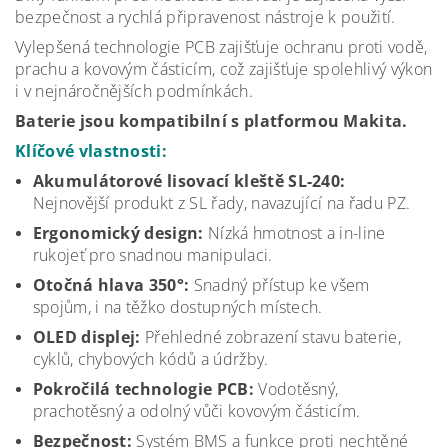
bezpečnost a rychlá připravenost nástroje k použití.
Vylepšená technologie PCB zajišťuje ochranu proti vodě,
prachu a kovovým částicím, což zajišťuje spolehlivý výkon
i v nejnáročnějších podmínkách.
Baterie jsou kompatibilní s platformou Makita.
Klíčové vlastnosti:
Akumulátorové lisovací kleště SL-240:
Nejnovější produkt z SL řady, navazující na řadu PZ.
Ergonomický design:
Nízká hmotnost a in-line
rukojeť pro snadnou manipulaci.
Otočná hlava 350°:
Snadný přístup ke všem
spojům, i na těžko dostupných místech.
OLED displej:
Přehledné zobrazení stavu baterie,
cyklů, chybových kódů a údržby.
Pokročilá technologie PCB:
Vodotěsný,
prachotěsný a odolný vůči kovovým částicím.
Bezpečnost:
Systém BMS a funkce proti nechtěné