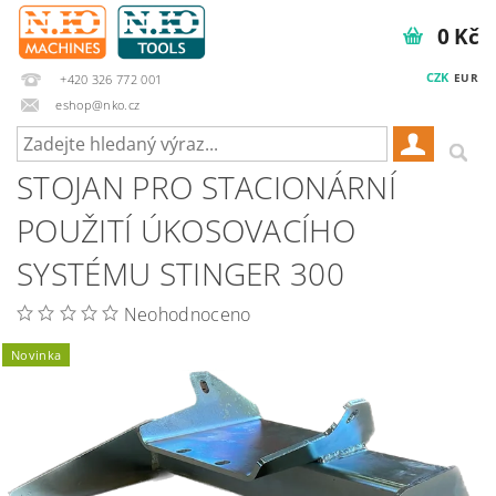
0 Kč
CZK
EUR
+420 326 772 001
eshop@nko.cz
STOJAN PRO STACIONÁRNÍ
POUŽITÍ ÚKOSOVACÍHO
SYSTÉMU STINGER 300
Neohodnoceno
Novinka