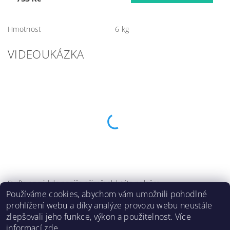
Hmotnost
6 kg
VIDEOUKÁZKA
Buďte první, kdo napíše příspěvek k této položce.
Používáme cookies, abychom vám umožnili pohodlné
Přidat komentář
prohlížení webu a díky analýze provozu webu neustále
zlepšovali jeho funkce, výkon a použitelnost. Více
informací
zde
.