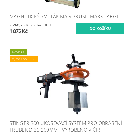
MAGNETICKÝ SMETÁK MAG BRUSH MAXX LARGE
2 268,75 Kč včetně DPH
1 875 Kč
Novinka
Vyrobeno v ČR!
STINGER 300 UKOSOVACÍ SYSTÉM PRO OBRÁBĚNÍ
TRUBEK Ø 36-269MM - VYROBENO V ČR!