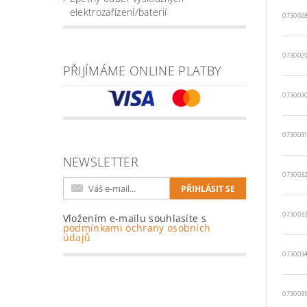
elektrozařízení/baterií
073002
073002
PŘIJÍMÁME ONLINE PLATBY
073003
073003
NEWSLETTER
073003
073003
Vložením e-mailu souhlasíte s
podmínkami ochrany osobních
údajů
073003
073003