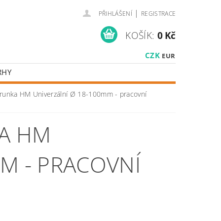
|
PŘIHLÁŠENÍ
REGISTRACE
KOŠÍK:
0 Kč
CZK
EUR
RHY
runka HM Univerzální Ø 18-100mm - pracovní
A HM
M - PRACOVNÍ