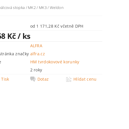
 válcová stopka / MK2 / MK3 / Weldon
od 1 171,28 Kč včetně DPH
68 Kč
/ ks
ALFRA
tránka značky
alfra.cz
e
HM tvrdokovové korunky
2 roky
Tisk
Dotaz
Hlídat cenu