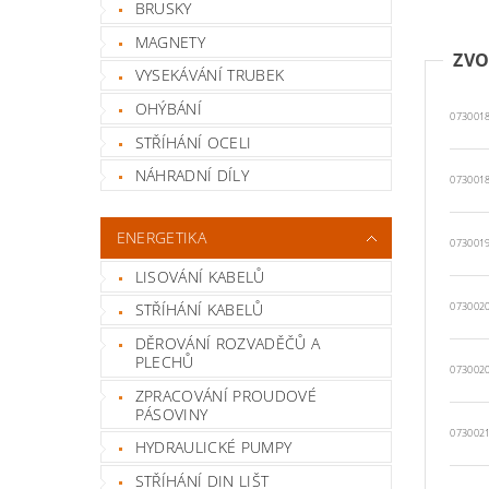
BRUSKY
MAGNETY
ZVO
VYSEKÁVÁNÍ TRUBEK
OHÝBÁNÍ
073001
STŘÍHÁNÍ OCELI
NÁHRADNÍ DÍLY
073001
ENERGETIKA
073001
LISOVÁNÍ KABELŮ
STŘÍHÁNÍ KABELŮ
073002
DĚROVÁNÍ ROZVADĚČŮ A
PLECHŮ
073002
ZPRACOVÁNÍ PROUDOVÉ
PÁSOVINY
073002
HYDRAULICKÉ PUMPY
STŘÍHÁNÍ DIN LIŠT