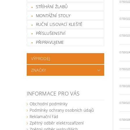
073002
STŘÍHÁNÍ ŽLABŮ
MONTÁŽNÍ STOLY
073002
RUČNÍ LISOVACÍ KLEŠTĚ
PŘÍSLUŠENSTVÍ
073002
PŘIPRAVUJEME
073002
VÝPRODEJ
ZNAČKY
073002
073002
INFORMACE PRO VÁS
Obchodní podmínky
073002
Podmínky ochrany osobních údajů
Reklamační řád
073002
Zpětný odběr elektrozařízení
Zpětný odběr vysloužilých