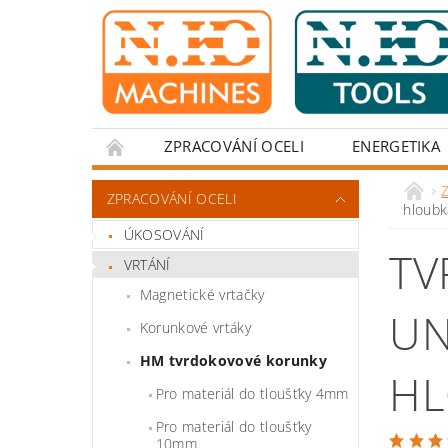
ZPRACOVÁNÍ OCELI
ENERGETIKA
Z
ZPRACOVÁNÍ OCELI
hloub
ÚKOSOVÁNÍ
TV
VRTÁNÍ
Magnetické vrtačky
UN
Korunkové vrtáky
HM tvrdokovové korunky
HL
Pro materiál do tloušťky 4mm
Pro materiál do tloušťky
10mm