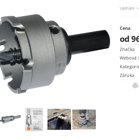
Upínání -
Cena
od 9
Značka
Webová s
Kategori
Záruka