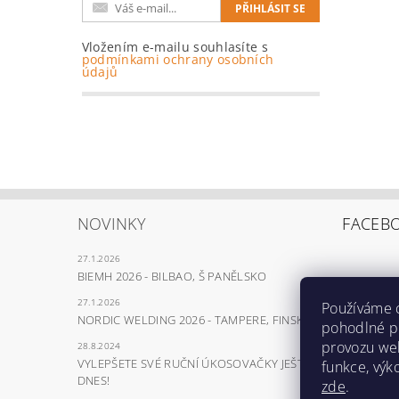
Vložením e-mailu souhlasíte s
podmínkami ochrany osobních
údajů
NOVINKY
FACEB
27.1.2026
BIEMH 2026 - BILBAO, Š PANĚLSKO
27.1.2026
Používáme 
NORDIC WELDING 2026 - TAMPERE, FINSKO
pohodlné pr
provozu web
28.8.2024
VYLEPŠETE SVÉ RUČNÍ ÚKOSOVAČKY JEŠTĚ
funkce, výk
DNES!
zde
.