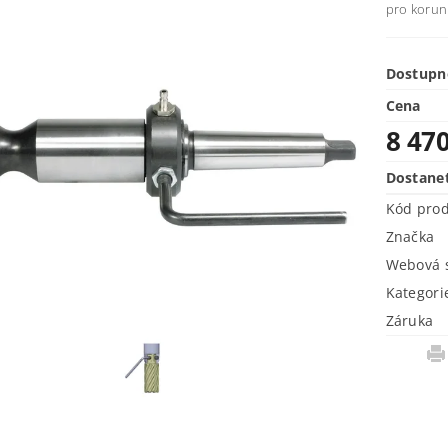
pro korun
Dostupn
Cena
8 47
Dostane
Kód pro
Značka
Webová s
Kategori
Záruka