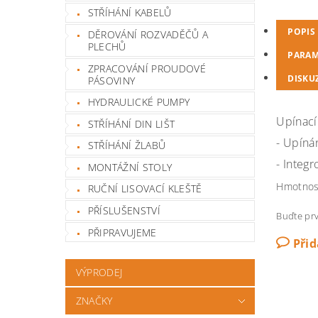
STŘÍHÁNÍ KABELŮ
POPIS
DĚROVÁNÍ ROZVADĚČŮ A
PLECHŮ
PARAM
ZPRACOVÁNÍ PROUDOVÉ
DISKU
PÁSOVINY
HYDRAULICKÉ PUMPY
Upínací
STŘÍHÁNÍ DIN LIŠT
- Upíná
STŘÍHÁNÍ ŽLABŮ
- Integ
MONTÁŽNÍ STOLY
Hmotnos
RUČNÍ LISOVACÍ KLEŠTĚ
PŘÍSLUŠENSTVÍ
Buďte prv
PŘIPRAVUJEME
Při
VÝPRODEJ
ZNAČKY