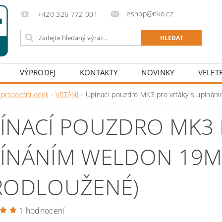
eshop@nko.cz
+420 326 772 001
VÝPRODEJ
KONTAKTY
NOVINKY
VELET
pracování oceli
VRTÁNÍ
Upínací pouzdro MK3 pro vrtáky s upín
ÍNACÍ POUZDRO MK3 
ÍNÁNÍM WELDON 19
RODLOUŽENÉ)
1 hodnocení