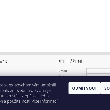
OOK
PŘIHLÁŠENÍ
E-mail
Heslo
cookies, abychom vám umožnili
ODMÍTNOUT
SO
Registrace
ohlížení webu a díky analýze
Zapomenuté heslo
u neustále zlepšovali jeho
on a použitelnost. Více informací