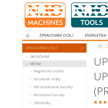
ZPRACOVÁNÍ OCELI
ENERGETIKA
Z
ZPRACOVÁNÍ OCELI
ÚKOSOVÁNÍ
UP
VRTÁNÍ
Magnetické vrtačky
UP
Korunkové vrtáky
(P
HM tvrdokovové korunky
Bimetalové korunky
Záhlubníky