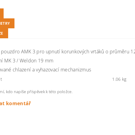
ETRY
ZE
 pouzdro AMK 3 pro upnutí korunkových vrtáků o průměru 1
ní MK 3 / Weldon 19 mm
rované chlazení a vyhazovací mechanizmus
t
1.06 kg
ní, kdo napíše příspěvek k této položce.
dat komentář