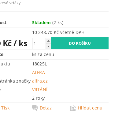
kové vrtáky
ost
Skladem
(2 ks)
10 248,70 Kč včetně DPH
0 Kč
/ ks
te
ks za cenu
duktu
18025L
ALFRA
tránka značky
alfra.cz
e
VRTÁNÍ
2 roky
Tisk
Dotaz
Hlídat cenu