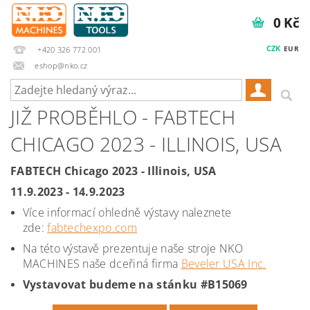
0 Kč
CZK
EUR
+420 326 772 001
eshop@nko.cz
JIŽ PROBĚHLO - FABTECH
CHICAGO 2023 - ILLINOIS, USA
FABTECH Chicago 2023 - Illinois, USA
11.9.2023 - 14.9.2023
Více informací ohledně výstavy naleznete
zde:
fabtechexpo.com
Na této výstavě prezentuje naše stroje NKO
MACHINES naše dceřiná firma
Beveler USA Inc.
Vystavovat budeme na stánku #B15069