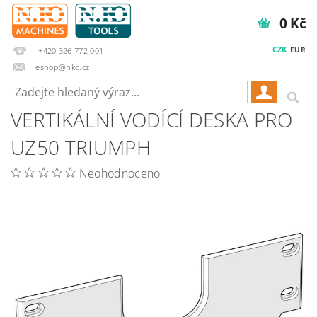
0 Kč
CZK
EUR
+420 326 772 001
eshop@nko.cz
VERTIKÁLNÍ VODÍCÍ DESKA PRO
UZ50 TRIUMPH
Neohodnoceno