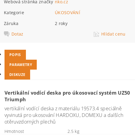
Webová stránka značky
nko.cz
Kategorie
ÚKOSOVÁNÍ
Záruka
2 roky
Dotaz
Hlídat cenu
POPIS
PARAMETRY
DISKUZE
Vertikální vodící deska pro úkosovací systém UZ50
Triumph
vertikální vodící deska z materiálu 19573.4 speciálně
vyvinutá pro ukosování HARDOXU, DOMEXU a dalších
otěruvzdorných plechů
Hmotnost
2.5 kg