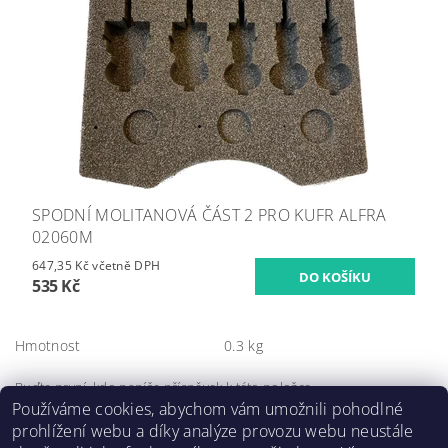
SPODNÍ MOLITANOVÁ ČÁST 2 PRO KUFR ALFRA
02060M
647,35 Kč včetně DPH
535 Kč
Hmotnost
0.3 kg
Buďte první, kdo napíše příspěvek k této položce.
Používáme cookies, abychom vám umožnili pohodlné
Přidat komentář
prohlížení webu a díky analýze provozu webu neustále