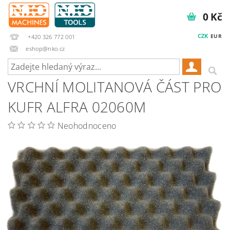
0 Kč
CZK
EUR
+420 326 772 001
eshop@nko.cz
VRCHNÍ MOLITANOVÁ ČÁST PRO
KUFR ALFRA 02060M
Neohodnoceno