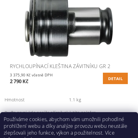
RYCHLOUPÍNACÍ KLEŠTINA ZÁVITNÍKU GR 2
3 375,90 Kč včetně DPH
DETAIL
2 790 Kč
Hmotnost
1.1 kg
Buďte první, kdo napíše příspěvek k této položce.
Používáme cookies, abychom vám umožnili pohodlné
Přidat komentář
prohlížení webu a díky analýze provozu webu neustále
zlepšovali jeho funkce, výkon a použitelnost. Více