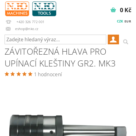
0 Kč
CZK
EUR
+420 326 772 001
eshop@nko.cz
ZÁVITOŘEZNÁ HLAVA PRO
UPÍNACÍ KLEŠTINY GR2. MK3
1 hodnocení