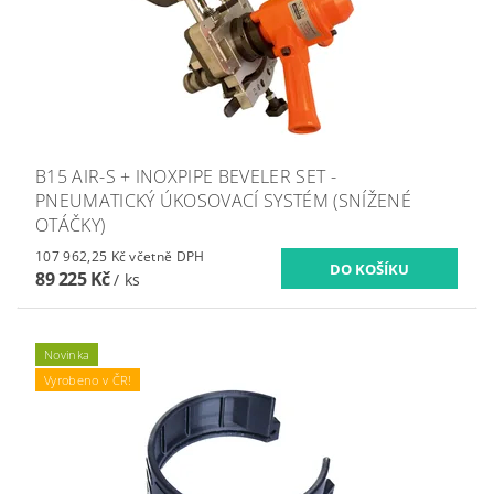
B15 AIR-S + INOXPIPE BEVELER SET -
PNEUMATICKÝ ÚKOSOVACÍ SYSTÉM (SNÍŽENÉ
OTÁČKY)
107 962,25 Kč včetně DPH
89 225 Kč
/ ks
Novinka
Vyrobeno v ČR!