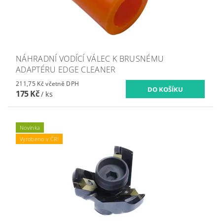
NÁHRADNÍ VODÍCÍ VÁLEC K BRUSNÉMU
ADAPTÉRU EDGE CLEANER
211,75 Kč včetně DPH
175 Kč
/ ks
Novinka
Vyrobeno v ČR!