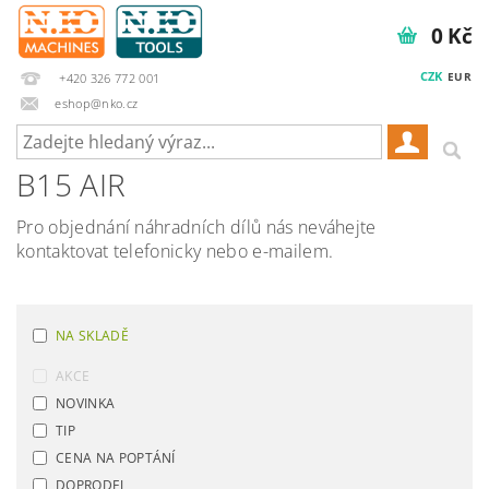
0 Kč
CZK
EUR
+420 326 772 001
eshop@nko.cz
B15 AIR
Pro objednání náhradních dílů nás neváhejte
kontaktovat telefonicky nebo e-mailem.
NA SKLADĚ
AKCE
NOVINKA
TIP
CENA NA POPTÁNÍ
DOPRODEJ