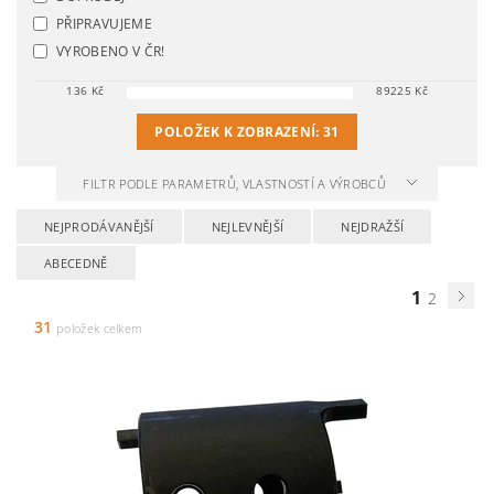
PŘIPRAVUJEME
VYROBENO V ČR!
136
Kč
89225
Kč
POLOŽEK K ZOBRAZENÍ:
31
FILTR PODLE PARAMETRŮ, VLASTNOSTÍ A VÝROBCŮ
NEJPRODÁVANĚJŠÍ
NEJLEVNĚJŠÍ
NEJDRAŽŠÍ
ABECEDNĚ
1
2
31
položek celkem