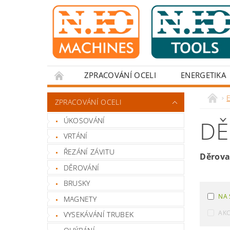
ZPRACOVÁNÍ OCELI
ENERGETIKA
ZPRACOVÁNÍ OCELI
ÚKOSOVÁNÍ
DĚ
VRTÁNÍ
ŘEZÁNÍ ZÁVITU
Děrova
DĚROVÁNÍ
BRUSKY
NA 
MAGNETY
AK
VYSEKÁVÁNÍ TRUBEK