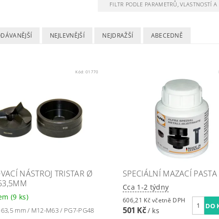
FILTR PODLE PARAMETRŮ, VLASTNOSTÍ 
ODÁVANĚJŠÍ
NEJLEVNĚJŠÍ
NEJDRAŽŠÍ
ABECEDNĚ
Kód:
01770
VACÍ NÁSTROJ TRISTAR Ø
SPECIÁLNÍ MAZACÍ PASTA
-63,5MM
Cca 1-2 týdny
dem
(9 ks)
606,21 Kč včetně DPH
501 Kč
-63,5 mm / M12-M63 / PG7-PG48
/ ks