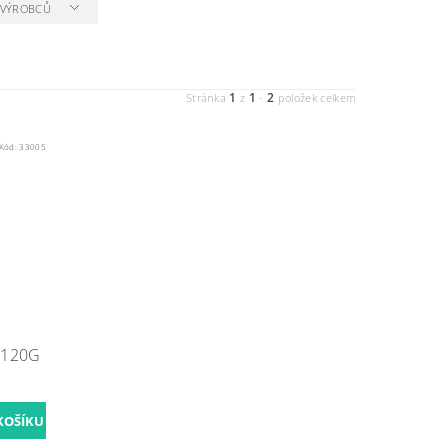
A VÝROBCŮ
1
1
2
Stránka
z
-
položek celkem
Kód:
33005
 120G