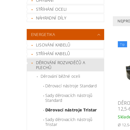
OHÝBÁNÍ
STŘÍHÁNÍ OCELI
NÁHRADNÍ DÍLY
NEJPR
ENERGETIKA
LISOVÁNÍ KABELŮ
Tip
STŘÍHÁNÍ KABELŮ
DĚROVÁNÍ ROZVADĚČŮ A
PLECHŮ
Děrování běžné oceli
Děrovací nástroje Standard
Sady děrovacích nástrojů
Standard
DĚRO
12,5
Děrovací nástroje Tristar
Skla
Sady děrovacích nástrojů
Tristar
Ø 12,5