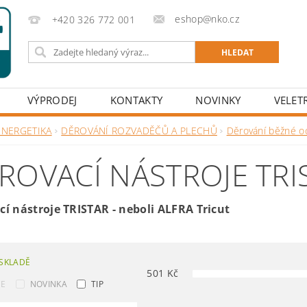
eshop@nko.cz
+420 326 772 001
VÝPRODEJ
KONTAKTY
NOVINKY
VELET
ENERGETIKA
DĚROVÁNÍ ROZVADĚČŮ A PLECHŮ
Děrování běžné oc
ROVACÍ NÁSTROJE TRI
cí nástroje TRISTAR - neboli ALFRA Tricut
SKLADĚ
501
Kč
CE
NOVINKA
TIP