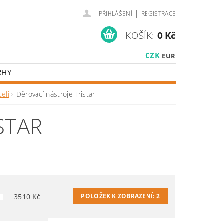
|
PŘIHLÁŠENÍ
REGISTRACE
KOŠÍK:
0 Kč
CZK
EUR
RHY
eli
Děrovací nástroje Tristar
STAR
3510
Kč
POLOŽEK K ZOBRAZENÍ:
2