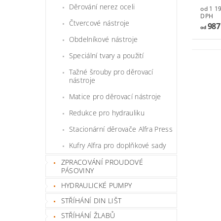
Děrování nerez oceli
od 1 194,
DPH
Čtvercové nástroje
987
od
Obdelníkové nástroje
Speciální tvary a použití
Tažné šrouby pro děrovací
nástroje
Matice pro děrovací nástroje
Redukce pro hydrauliku
Stacionární děrovače Alfra Press
Kufry Alfra pro doplňkové sady
ZPRACOVÁNÍ PROUDOVÉ
PÁSOVINY
HYDRAULICKÉ PUMPY
STŘÍHÁNÍ DIN LIŠT
STŘÍHÁNÍ ŽLABŮ