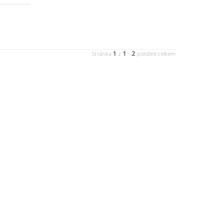
1
1
2
Stránka
z
-
položek celkem