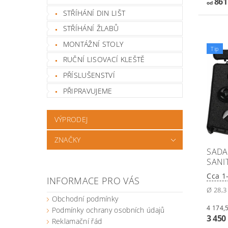
861
od
STŘÍHÁNÍ DIN LIŠT
STŘÍHÁNÍ ŽLABŮ
MONTÁŽNÍ STOLY
Tip
RUČNÍ LISOVACÍ KLEŠTĚ
PŘÍSLUŠENSTVÍ
PŘIPRAVUJEME
VÝPRODEJ
ZNAČKY
SADA
SANI
Cca 1
INFORMACE PRO VÁS
Ø 28,3
Obchodní podmínky
Podmínky ochrany osobních údajů
3 450
Reklamační řád