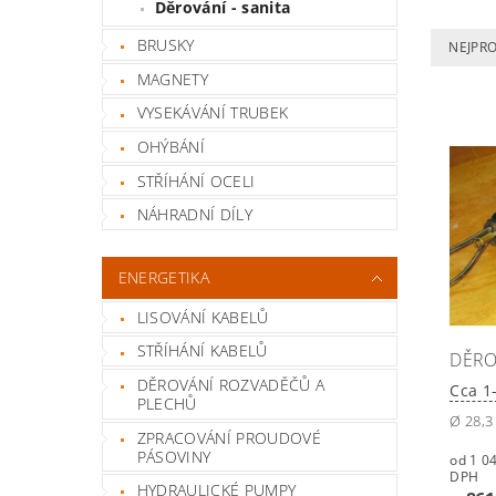
Děrování - sanita
BRUSKY
NEJPR
MAGNETY
VYSEKÁVÁNÍ TRUBEK
OHÝBÁNÍ
STŘÍHÁNÍ OCELI
NÁHRADNÍ DÍLY
ENERGETIKA
LISOVÁNÍ KABELŮ
STŘÍHÁNÍ KABELŮ
DĚRO
DĚROVÁNÍ ROZVADĚČŮ A
Cca 1
PLECHŮ
Ø 28,3 
ZPRACOVÁNÍ PROUDOVÉ
PÁSOVINY
od 1 041,
DPH
HYDRAULICKÉ PUMPY