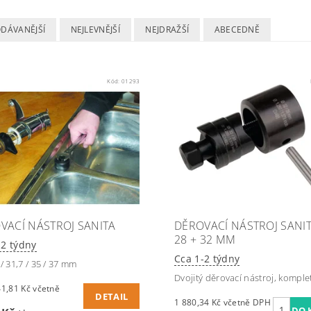
ODÁVANĚJŠÍ
NEJLEVNĚJŠÍ
NEJDRAŽŠÍ
ABECEDNĚ
Kód:
01293
VACÍ NÁSTROJ SANITA
DĚROVACÍ NÁSTROJ SANI
28 + 32 MM
-2 týdny
Cca 1-2 týdny
/ 31,7 / 35 / 37 mm
Dvojitý děrovací nástroj, komple
81 Kč včetně
DETAIL
1 880,34 Kč včetně DPH