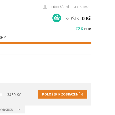
|
PŘIHLÁŠENÍ
REGISTRACE
KOŠÍK:
0 Kč
CZK
EUR
RHY
3450
Kč
POLOŽEK K ZOBRAZENÍ:
6
A VÝROBCŮ