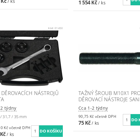
 Kč
/ ks
1 554 Kč
/ ks
Kód:
01450
 DĚROVACÍCH NÁSTROJŮ
TAŽNÝ ŠROUB M10X1 PR
TA
DĚROVACÍ NÁSTROJE SAN
-2 týdny
Cca 1-2 týdny
 / 31,7 / 35 mm
90,75 Kč včetně DPH
75 Kč
/ ks
4 174,50 Kč včetně DPH
 Kč
/ ks