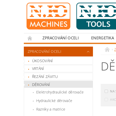
ZPRACOVÁNÍ OCELI
ENERGETIKA
Z
ZPRACOVÁNÍ OCELI
ÚKOSOVÁNÍ
DĚ
VRTÁNÍ
ŘEZÁNÍ ZÁVITU
DĚROVÁNÍ
NA 
Elektrohydraulické děrovače
AK
Hydraulické děrovače
Razníky a matrice