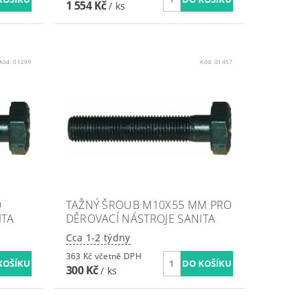
1 554 Kč
/ ks
Kód:
01299
Kód:
01457
O
TAŽNÝ ŠROUB M10X55 MM PRO
ITA
DĚROVACÍ NÁSTROJE SANITA
Cca 1-2 týdny
363 Kč včetně DPH
300 Kč
/ ks