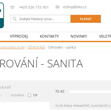
eshop@nko.cz
+420 326 772 001
VÝPRODEJ
KONTAKTY
NOVINKY
VELET
pracování oceli
DĚROVÁNÍ
Děrování - sanita
ROVÁNÍ - SANITA
SKLADĚ
75
Kč
CE
NOVINKA
TIP
FILTR PODLE PARAMETRŮ, VLASTNOSTÍ 