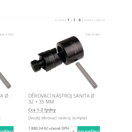
1
1
6
Stránka
z
-
položek celkem
Kód:
01456
Kód:
01460
TA Ø
DĚROVACÍ NÁSTROJ SANITA Ø
32 + 35 MM
Cca 1-2 týdny
t
Dvojitý děrovací nástroj, komplet
1 880,34 Kč včetně DPH