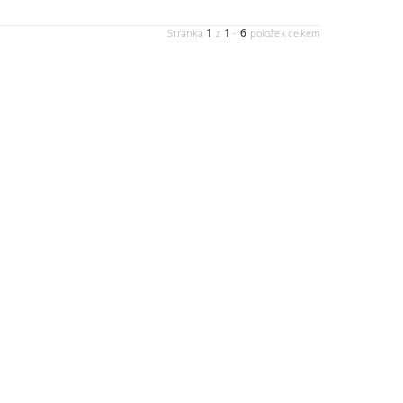
1
1
6
Stránka
z
-
položek celkem