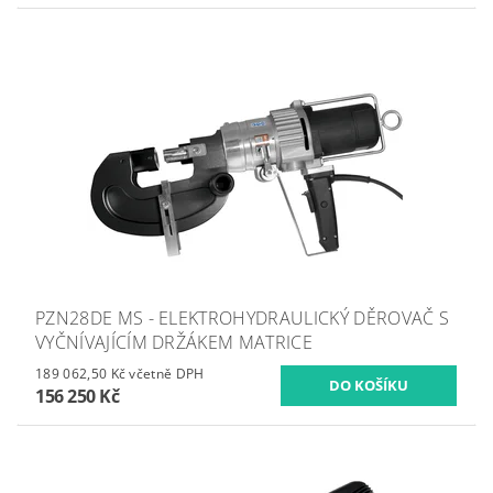
PZN28DE MS - ELEKTROHYDRAULICKÝ DĚROVAČ S
VYČNÍVAJÍCÍM DRŽÁKEM MATRICE
189 062,50 Kč včetně DPH
156 250 Kč