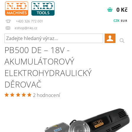
0 Kč
CZK
EUR
+420 326 772 001
eshop@nko.cz
PB500 DE – 18V -
AKUMULÁTOROVÝ
ELEKTROHYDRAULICKÝ
DĚROVAČ
2 hodnocení