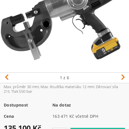
1
z 6
Max. průměr 30 mm; Max. tloušťka materiálu 12 mm; Děrovací síla
21t; Tlak 550 bar
Dostupnost
Na dotaz
Cena
163 471 Kč včetně DPH
135 100 Kč