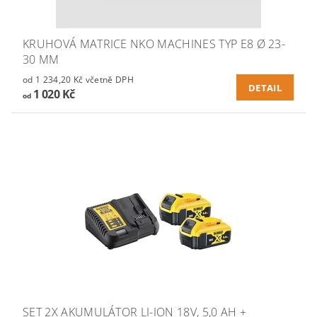
KRUHOVÁ MATRICE NKO MACHINES TYP E8 Ø 23-
30 MM
od 1 234,20 Kč včetně DPH
DETAIL
1 020 Kč
od
SET 2X AKUMULÁTOR LI-ION 18V, 5,0 AH +