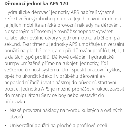
Děrovací jednotka APS 120
Hydraulické děrovací jednotky APS nabízejí výrazné
zefektivnění výrobního procesu. Jejích hlavní předností
je jejich mobilita a nízké provozní náklady na děrování.
Nesporným přínosem je rovněž schopnost vytvářet
kulaté, ale i oválné otvory v jednom kroku a během pár
sekund. Tvar třmenu jednotky APS umožňuje univerzální
použití na ploché oceli, ale i při děrování profilů I, H, L, T
a dalších typů profilů. Dálkové ovládání hydraulické
pumpy umístěné přímo na rukojeti jednotky, řídí
veškerou činnost systému. Umí spustit pracovní cyklus,
opět ho ukončit kdekoli v průběhu děrování a v
neposlední řadě i vrátit nástroj do původní, startovní
pozice. Jednotku APS je možné přenášet v rukou, zavěsit
do manipulátoru Service boy nebo vestavět do
přípravku.
Nízké provozní náklady na tvorbu kulatých a oválných
otvorů
Univerzální použití na ploché a profilové oceli