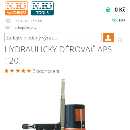
0 Kč
CZK
EUR
+420 326 772 001
eshop@nko.cz
HYDRAULICKÝ DĚROVAČ APS
120
2 hodnocení