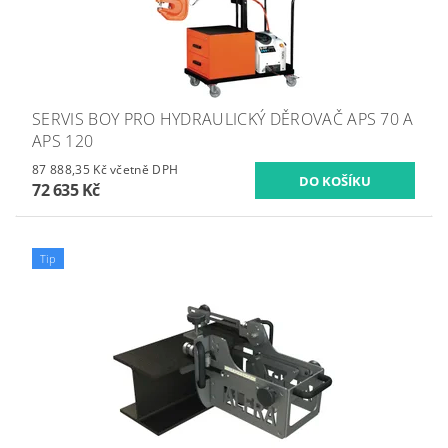
SERVIS BOY PRO HYDRAULICKÝ DĚROVAČ APS 70 A
APS 120
87 888,35 Kč včetně DPH
72 635 Kč
Tip