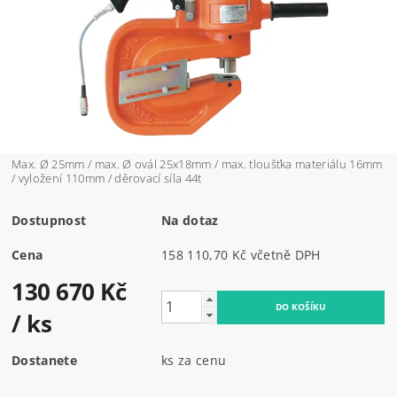
Max. Ø 25mm / max. Ø ovál 25x18mm / max. tloušťka materiálu 16mm
/ vyložení 110mm / děrovací síla 44t
Dostupnost
Na dotaz
Cena
158 110,70 Kč včetně DPH
130 670 Kč
/ ks
Dostanete
ks za cenu