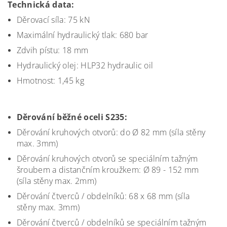
Technická data:
Děrovací síla: 75 kN
Maximální hydraulický tlak: 680 bar
Zdvih pístu: 18 mm
Hydraulický olej: HLP32 hydraulic oil
Hmotnost: 1,45 kg
Děrování běžné oceli S235:
Děrování kruhových otvorů: do Ø 82 mm (síla stěny
max. 3mm)
Děrování kruhových otvorů se speciálním tažným
šroubem a distančním kroužkem: Ø 89 - 152 mm
(síla stěny max. 2mm)
Děrování čtverců / obdelníků: 68 x 68 mm (síla
stěny max. 3mm)
Děrování čtverců / obdelníků se speciálním tažným