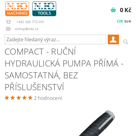
0 Kč
CZK
EUR
+420 326 772 001
eshop@nko.cz
COMPACT - RUČNÍ
HYDRAULICKÁ PUMPA PŘÍMÁ -
SAMOSTATNÁ, BEZ
PŘÍSLUŠENSTVÍ
2 hodnocení