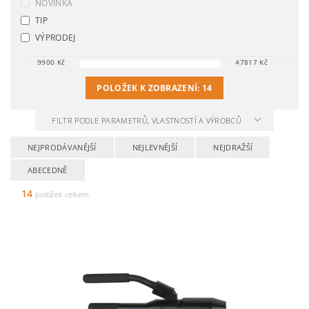
NOVINKA
TIP
VÝPRODEJ
9900
Kč
47817
Kč
POLOŽEK K ZOBRAZENÍ:
14
FILTR PODLE PARAMETRŮ, VLASTNOSTÍ A VÝROBCŮ
NEJPRODÁVANĚJŠÍ
NEJLEVNĚJŠÍ
NEJDRAŽŠÍ
ABECEDNĚ
14
položek celkem