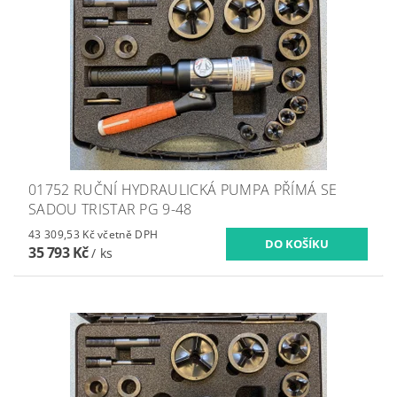
01752 RUČNÍ HYDRAULICKÁ PUMPA PŘÍMÁ SE
SADOU TRISTAR PG 9-48
43 309,53 Kč včetně DPH
35 793 Kč
/ ks