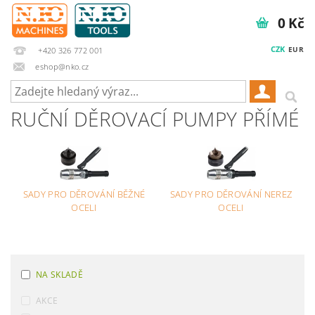
0 Kč
CZK
EUR
+420 326 772 001
eshop@nko.cz
RUČNÍ DĚROVACÍ PUMPY PŘÍMÉ
SADY PRO DĚROVÁNÍ BĚŽNÉ
SADY PRO DĚROVÁNÍ NEREZ
OCELI
OCELI
NA SKLADĚ
AKCE