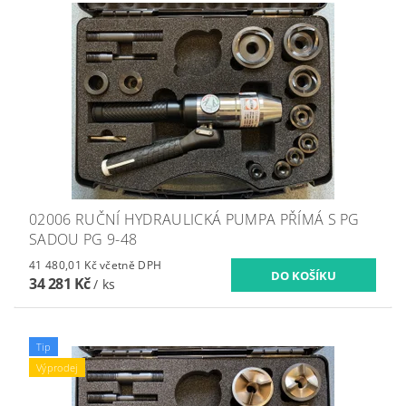
02006 RUČNÍ HYDRAULICKÁ PUMPA PŘÍMÁ S PG
SADOU PG 9-48
41 480,01 Kč včetně DPH
34 281 Kč
/ ks
Tip
Výprodej